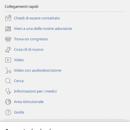
Collegamenti rapidi
Chiedi di essere contattato
Vieni a una delle nostre adunanze
(apre
una
Trova un congresso
(apre
nuova
una
finestra)
Cosa c’è di nuovo
nuova
finestra)
Video
Video con audiodescrizione
Cerca
Informazioni per i medici
Area istituzionale
Guida
Donazioni
(apre