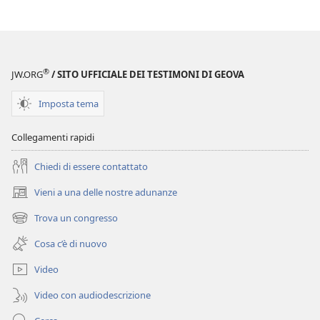
®
JW.ORG
/ SITO UFFICIALE DEI TESTIMONI DI GEOVA
Imposta tema
Collegamenti rapidi
Chiedi di essere contattato
Vieni a una delle nostre adunanze
(apre
una
Trova un congresso
(apre
nuova
una
finestra)
Cosa c’è di nuovo
nuova
finestra)
Video
Video con audiodescrizione