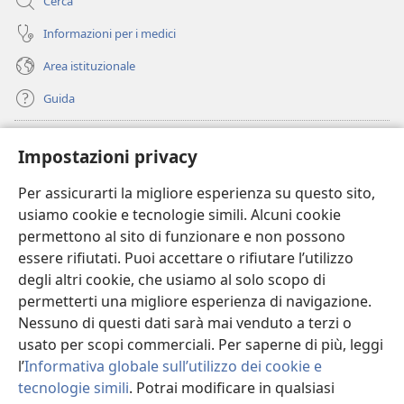
Cerca
Informazioni per i medici
Area istituzionale
Guida
Donazioni
(apre
Impostazioni privacy
una
nuova
Per assicurarti la migliore esperienza su questo sito,
BIBLIOTECA ONLINE Watchtower
(apre
finestra)
usiamo cookie e tecnologie simili. Alcuni cookie
una
®
JW Hub
permettono al sito di funzionare e non possono
nuova
(apre
finestra)
essere rifiutati. Puoi accettare o rifiutare l’utilizzo
una
®
JW Library
nuova
degli altri cookie, che usiamo al solo scopo di
finestra)
permetterti una migliore esperienza di navigazione.
®
Watchtower Library
Nessuno di questi dati sarà mai venduto a terzi o
usato per scopi commerciali. Per saperne di più, leggi
l’
Informativa globale sull’utilizzo dei cookie e
tecnologie simili
. Potrai modificare in qualsiasi