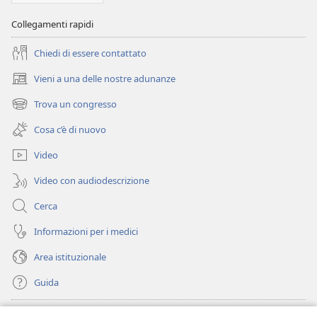
Collegamenti rapidi
Chiedi di essere contattato
Vieni a una delle nostre adunanze
(apre
una
Trova un congresso
(apre
nuova
una
finestra)
Cosa c’è di nuovo
nuova
finestra)
Video
Video con audiodescrizione
Cerca
Informazioni per i medici
Area istituzionale
Guida