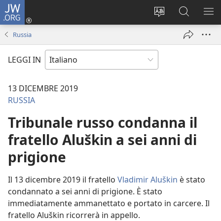
JW.ORG
Accedi
(apre
Modificare
Cerca
MO
una
la
in
ME
Russia
nuova
lingua
JW.ORG
finestra)
del
LEGGI IN
sito
13 DICEMBRE 2019
RUSSIA
Tribunale russo condanna il
fratello Aluškin a sei anni di
prigione
Il 13 dicembre 2019 il fratello
Vladimir Aluškin
è stato
condannato a sei anni di prigione. È stato
immediatamente ammanettato e portato in carcere. Il
fratello Aluškin ricorrerà in appello.