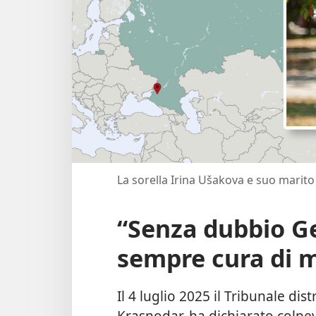
La sorella Irina Ušakova e suo marito V
“Senza dubbio G
sempre cura di 
Il 4 luglio 2025 il Tribunale dist
Krasnodar, ha dichiarato colpev