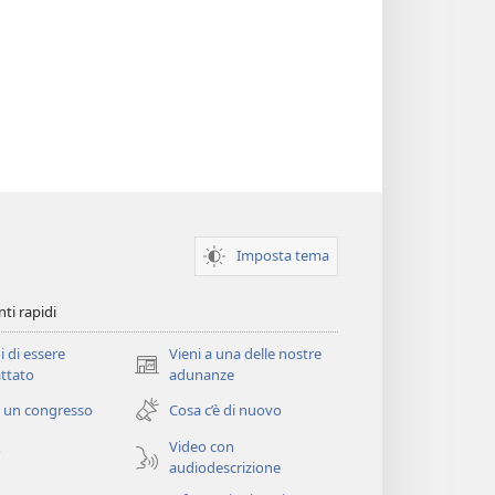
Imposta tema
ti rapidi
i di essere
Vieni a una delle nostre
(apre
ttato
adunanze
una
 un congresso
Cosa c’è di nuovo
nuova
finestra)
Video con
o
audiodescrizione