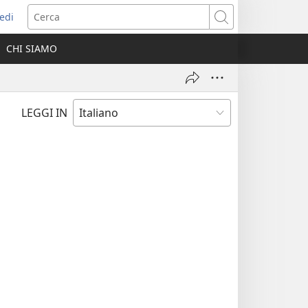
edi
pre
Cerca
a
CHI SIAMO
ova
nestra)
LEGGI IN