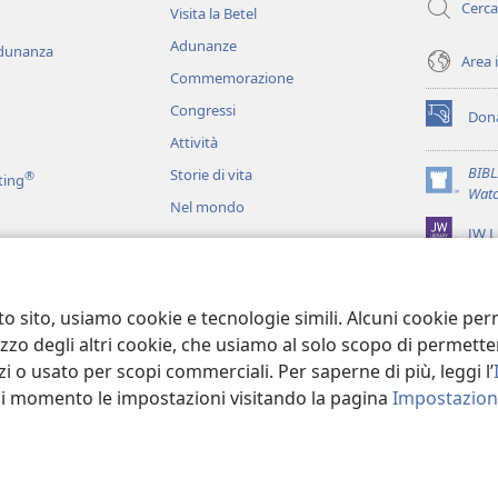
Cerca
Visita la Betel
Adunanze
adunanza
Area 
Commemorazione
Congressi
Dona
(apre
Attività
una
nuova
BIB
Storie di vita
®
ting
finestra)
(apre
Watc
Nel mondo
una
JW L
nuova
finestra)
ci
recitati
to sito, usiamo cookie e tecnologie simili. Alcuni cookie p
tilizzo degli altri cookie, che usiamo al solo scopo di permet
i o usato per scopi commerciali. Per saperne di più, leggi l’
asi momento le impostazioni visitando la pagina
Impostazioni
 Tract Society of Pennsylvania.
CONDIZIONI D’USO
|
INFORMATIVA SUL