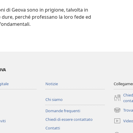
oni di Geova sono in prigione, talvolta in
dure, perché professano la loro fede ed
 fondamentali.
OVA
gitale
Notizie
Collegamen
Chied
Chi siamo
conta
Trova
Domande frequenti
(apre
una
Chiedi di essere contattato
Vide
viti
nuova
Contatti
finestra)