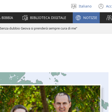
Italiano
Acc
Seleziona
(a
la
un
 BIBBIA
BIBLIOTECA DIGITALE
NOTIZIE
lingua
nu
fi
“Senza dubbio Geova si prenderà sempre cura di me”