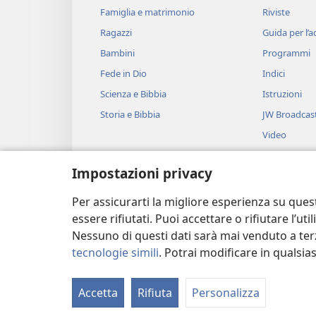
Famiglia e matrimonio
Riviste
Ragazzi
Guida per l’
Bambini
Programmi
Fede in Dio
Indici
Scienza e Bibbia
Istruzioni
Storia e Bibbia
JW Broadcas
Video
Musica
Impostazioni privacy
Drammi bibli
Brani biblici 
Per assicurarti la migliore esperienza su ques
essere rifiutati. Puoi accettare o rifiutare l’u
Nessuno di questi dati sarà mai venduto a terz
tecnologie simili
. Potrai modificare in qualsi
Copyright
© 2026 Watch Tower Bible and
Accetta
Rifiuta
Personalizza