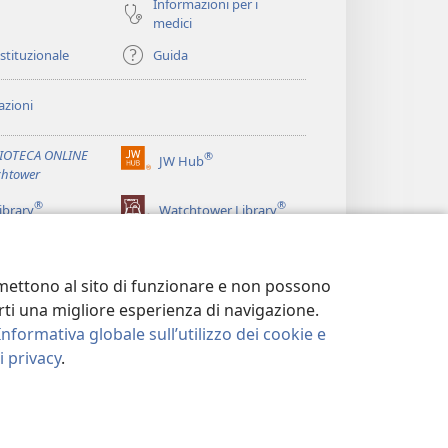
Informazioni per i
medici
istituzionale
Guida
zioni
LIOTECA ONLINE
®
JW Hub
(apre
htower
una
®
®
nuova
ibrary
Watchtower Library
finestra)
ermettono al sito di funzionare e non possono
terti una migliore esperienza di navigazione.
Informativa globale sull’utilizzo dei cookie e
 privacy
.
LA PRIVACY
|
IMPOSTAZIONI PRIVACY