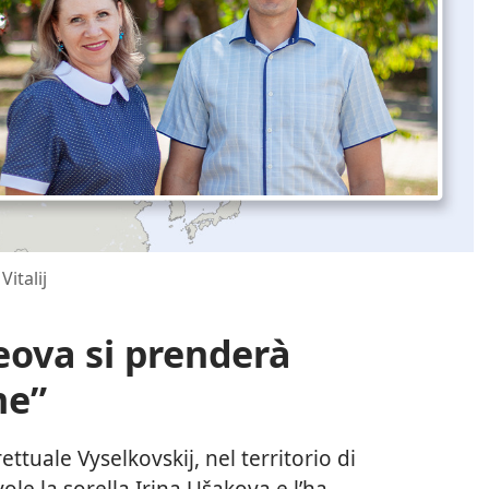
italij
eova si prenderà
me”
rettuale Vyselkovskij, nel territorio di
ole la sorella Irina Ušakova e l’ha