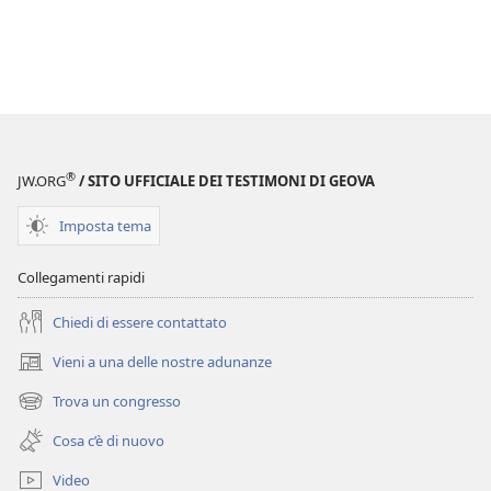
®
JW.ORG
/ SITO UFFICIALE DEI TESTIMONI DI GEOVA
Imposta tema
Collegamenti rapidi
Chiedi di essere contattato
Vieni a una delle nostre adunanze
(apre
una
Trova un congresso
(apre
nuova
una
finestra)
Cosa c’è di nuovo
nuova
finestra)
Video