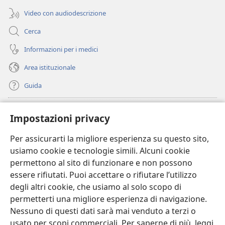
Video con audiodescrizione
Cerca
Informazioni per i medici
Area istituzionale
Guida
Donazioni
(apre
Impostazioni privacy
una
nuova
Per assicurarti la migliore esperienza su questo sito,
BIBLIOTECA ONLINE Watchtower
(apre
finestra)
usiamo cookie e tecnologie simili. Alcuni cookie
una
®
JW Hub
permettono al sito di funzionare e non possono
nuova
(apre
finestra)
essere rifiutati. Puoi accettare o rifiutare l’utilizzo
una
®
JW Library
nuova
degli altri cookie, che usiamo al solo scopo di
finestra)
permetterti una migliore esperienza di navigazione.
®
Watchtower Library
Nessuno di questi dati sarà mai venduto a terzi o
usato per scopi commerciali. Per saperne di più, leggi