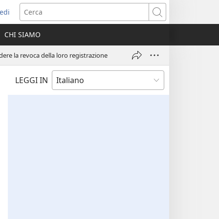
edi
pre
Cerca
a
CHI SIAMO
ova
nestra)
ere la revoca della loro registrazione
LEGGI IN