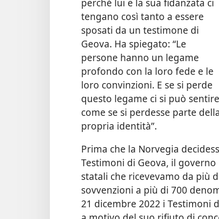
perché lui e la sua fidanzata ci
tengano così tanto a essere
sposati da un testimone di
Geova. Ha spiegato: “Le
persone hanno un legame
profondo con la loro fede e le
loro convinzioni. E se si perde
questo legame ci si può sentir
come se si perdesse parte dell
propria identità”.
Prima che la Norvegia decidesse
Testimoni di Geova, il governo c
statali che ricevevamo da più d
sovvenzioni a più di 700 denomi
21 dicembre 2022 i Testimoni d
a motivo del suo rifiuto di conc