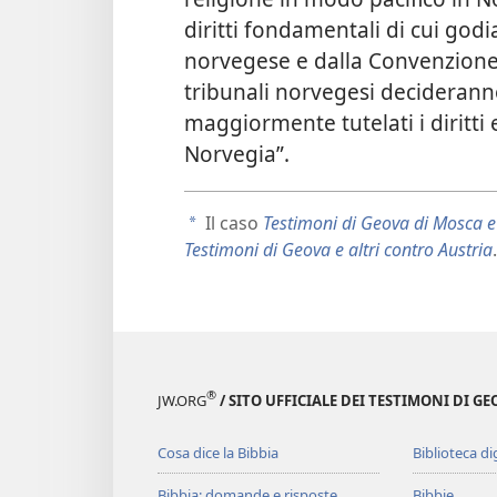
diritti fondamentali di cui god
norvegese e dalla Convenzione e
tribunali norvegesi decideranno
maggiormente tutelati i diritti e 
Norvegia”.
Il caso
Testimoni di Geova di Mosca e 
a
Testimoni di Geova e altri contro Austria
.
®
JW.ORG
/ SITO UFFICIALE DEI TESTIMONI DI GE
Cosa dice la Bibbia
Biblioteca di
Bibbia: domande e risposte
Bibbie