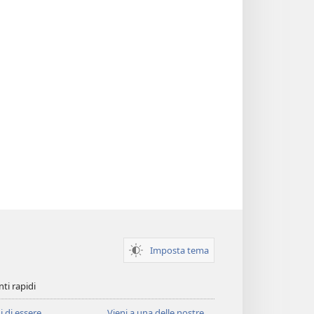
Imposta tema
ti rapidi
i di essere
Vieni a una delle nostre