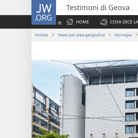
JW.ORG
Testimoni di Geova
HOME
COSA DICE LA
Notizie
News per area geografica
Norvegia