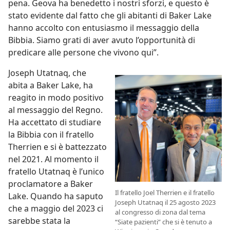
pena. Geova ha benedetto i nostri sforzi, e questo è
stato evidente dal fatto che gli abitanti di Baker Lake
hanno accolto con entusiasmo il messaggio della
Bibbia. Siamo grati di aver avuto l’opportunità di
predicare alle persone che vivono qui”.
Joseph Utatnaq, che
abita a Baker Lake, ha
reagito in modo positivo
al messaggio del Regno.
Ha accettato di studiare
la Bibbia con il fratello
Therrien e si è battezzato
nel 2021. Al momento il
fratello Utatnaq è l’unico
proclamatore a Baker
Il fratello Joel Therrien e il fratello
Lake. Quando ha saputo
Joseph Utatnaq il 25 agosto 2023
che a maggio del 2023 ci
al congresso di zona dal tema
sarebbe stata la
“Siate pazienti” che si è tenuto a