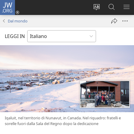
JW.ORG
Accedi
(apre
Modificare
Cerca
MO
una
la
in
ME
Dal mondo
nuova
lingua
JW.ORG
finestra)
del
LEGGI IN
sito
Iqaluit, nel territorio di Nunavut, in Canada. Nel riquadro: fratelli e
sorelle fuori dalla Sala del Regno dopo la dedicazione