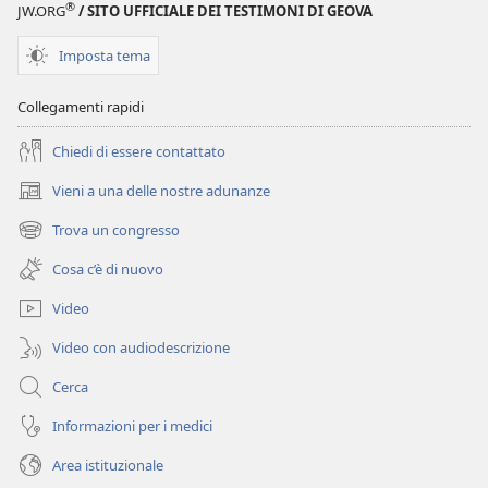
®
JW.ORG
/ SITO UFFICIALE DEI TESTIMONI DI GEOVA
Imposta tema
Collegamenti rapidi
Chiedi di essere contattato
Vieni a una delle nostre adunanze
(apre
una
Trova un congresso
(apre
nuova
una
finestra)
Cosa c’è di nuovo
nuova
finestra)
Video
Video con audiodescrizione
Cerca
Informazioni per i medici
Area istituzionale