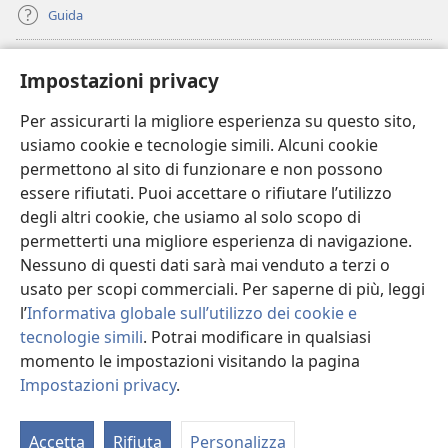
Guida
Donazioni
(apre
Impostazioni privacy
una
nuova
Per assicurarti la migliore esperienza su questo sito,
BIBLIOTECA ONLINE Watchtower
(apre
finestra)
usiamo cookie e tecnologie simili. Alcuni cookie
una
®
JW Hub
permettono al sito di funzionare e non possono
nuova
(apre
finestra)
essere rifiutati. Puoi accettare o rifiutare l’utilizzo
una
®
JW Library
nuova
degli altri cookie, che usiamo al solo scopo di
finestra)
permetterti una migliore esperienza di navigazione.
®
Watchtower Library
Nessuno di questi dati sarà mai venduto a terzi o
usato per scopi commerciali. Per saperne di più, leggi
l’
Informativa globale sull’utilizzo dei cookie e
tecnologie simili
. Potrai modificare in qualsiasi
Copyright
© 2026 Watch Tower Bible and Tract Society of Pennsylvania.
momento le impostazioni visitando la pagina
CONDIZIONI D’USO
|
INFORMATIVA SULLA PRIVACY
|
IMPOSTAZIONI
Impostazioni privacy
.
PRIVACY
Accetta
Rifiuta
Personalizza