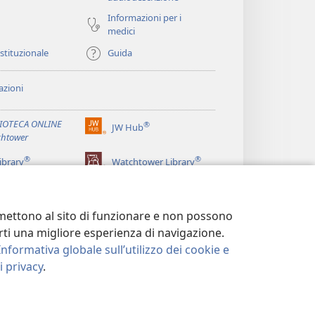
Informazioni per i
medici
istituzionale
Guida
zioni
LIOTECA ONLINE
®
JW Hub
(apre
htower
una
®
®
nuova
ibrary
Watchtower Library
finestra)
ermettono al sito di funzionare e non possono
terti una migliore esperienza di navigazione.
Informativa globale sull’utilizzo dei cookie e
 privacy
.
LA PRIVACY
|
IMPOSTAZIONI PRIVACY