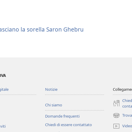
ilasciano la sorella Saron Ghebru
OVA
gitale
Notizie
Collegamen
Chied
Chi siamo
conta
Trova
Domande frequenti
(apre
una
Chiedi di essere contattato
Vide
viti
nuova