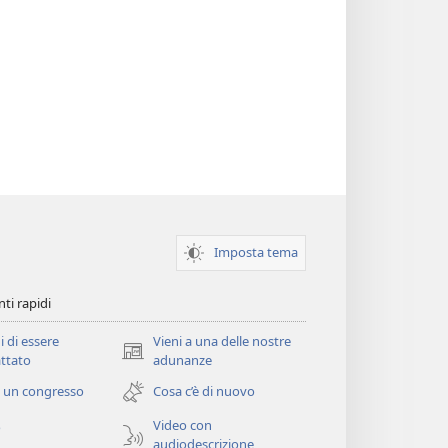
Imposta tema
ti rapidi
i di essere
Vieni a una delle nostre
(apre
ttato
adunanze
una
 un congresso
Cosa c’è di nuovo
nuova
finestra)
Video con
o
audiodescrizione