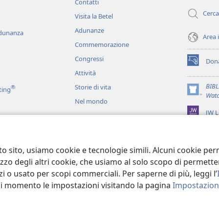
Contatti
finestra)
Cerca
Visita la Betel
Adunanze
adunanza
Area 
Commemorazione
Congressi
Dona
(apre
Attività
una
nuova
BIB
Storie di vita
®
ting
finestra)
(apre
Watc
Nel mondo
una
JW L
nuova
finestra)
ci
recitati
to sito, usiamo cookie e tecnologie simili. Alcuni cookie p
tilizzo degli altri cookie, che usiamo al solo scopo di permet
i o usato per scopi commerciali. Per saperne di più, leggi l’
asi momento le impostazioni visitando la pagina
Impostazioni
 Tract Society of Pennsylvania.
CONDIZIONI D’USO
|
INFORMATIVA SUL