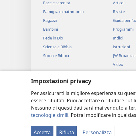
Pace e serenità
Articoli
Famiglia e matrimonio
Riviste
Ragazzi
Guida per l’
Bambini
Programmi
Fede in Dio
Indici
Scienza e Bibbia
Istruzioni
Storia e Bibbia
JW Broadcas
Video
Musica
Impostazioni privacy
Drammi bibli
Brani biblici 
Per assicurarti la migliore esperienza su ques
essere rifiutati. Puoi accettare o rifiutare l’u
Nessuno di questi dati sarà mai venduto a terz
tecnologie simili
. Potrai modificare in qualsi
Copyright
© 2026 Watch Tower Bible and
Accetta
Rifiuta
Personalizza