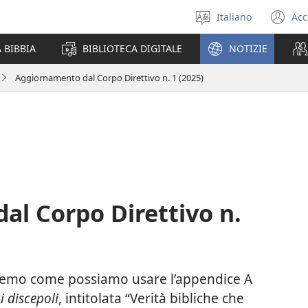
Italiano
Acc
Seleziona
(a
la
un
 BIBBIA
BIBLIOTECA DIGITALE
NOTIZIE
lingua
nu
fi
Aggiornamento dal Corpo Direttivo n. 1 (2025)
l Corpo Direttivo n.
emo come possiamo usare l’appendice A
i discepoli
, intitolata “Verità bibliche che