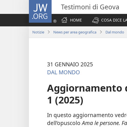
JW.ORG
Testimoni di Geova
HOME
COSA DICE LA
Notizie
News per area geografica
Dal mondo
31 GENNAIO 2025
DAL MONDO
Aggiornamento da
1 (2025)
In questo aggiornamento vedr
dell’opuscolo
Ama le persone. Fa