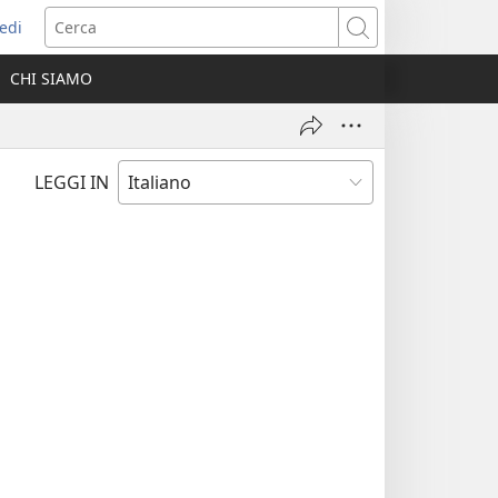
edi
pre
Cerca
a
CHI SIAMO
ova
nestra)
LEGGI IN