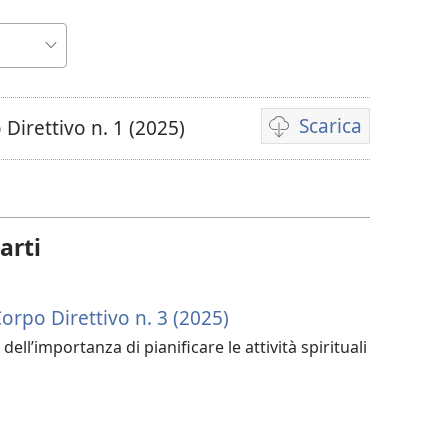
Scarica
irettivo n. 1 (2025)
Opzioni
per
il
download
arti
dei
video
rpo Direttivo n. 3 (2025)
dell’importanza di pianificare le attività spirituali