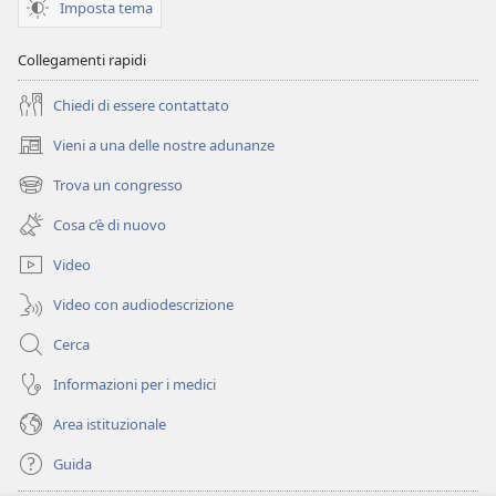
Imposta tema
Collegamenti rapidi
Chiedi di essere contattato
Vieni a una delle nostre adunanze
(apre
una
Trova un congresso
(apre
nuova
una
finestra)
Cosa c’è di nuovo
nuova
finestra)
Video
Video con audiodescrizione
Cerca
Informazioni per i medici
Area istituzionale
Guida