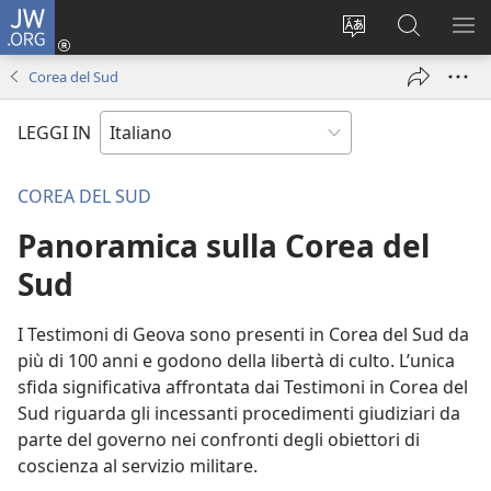
JW.ORG
Accedi
(apre
Modificare
Cerca
MO
una
la
in
ME
Corea del Sud
nuova
lingua
JW.ORG
finestra)
del
LEGGI IN
sito
COREA DEL SUD
Panoramica sulla Corea del
Sud
I Testimoni di Geova sono presenti in Corea del Sud da
più di 100 anni e godono della libertà di culto. L’unica
sfida significativa affrontata dai Testimoni in Corea del
Sud riguarda gli incessanti procedimenti giudiziari da
parte del governo nei confronti degli obiettori di
coscienza al servizio militare.