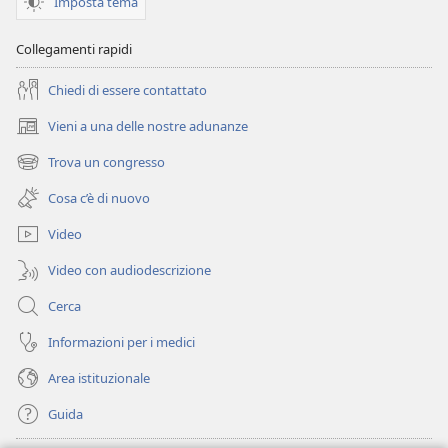
Imposta tema
Collegamenti rapidi
Chiedi di essere contattato
Vieni a una delle nostre adunanze
(apre
una
Trova un congresso
(apre
nuova
una
finestra)
Cosa c’è di nuovo
nuova
finestra)
Video
Video con audiodescrizione
Cerca
Informazioni per i medici
Area istituzionale
Guida