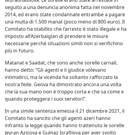
Muradhasilova. Le sorelle erano state arrestate in
seguito a una denuncia anonima fatta nel novembre
2014, ed erano state condannate entrambe a pagare
una multa di 1.500 manat (poco meno di 800 euro). Il
Comitato ha stabilito che l’arresto è stato illegale e ha
imposto all’Azerbaigian di prendere le misure
necessarie perché situazioni simili non si verifichino
più in futuro.
Matanat e Saadat, che sono anche sorelle carnali,
hanno detto: “Gli agenti e il giudice volevano
intimidirci, ma la vicenda ha soltanto rafforzato la
nostra fede. Geova ha dimostrato ancora una volta
che la sua mano non è troppo corta e che sa come e
quando proteggere i suoi servitori”.
In una simile sentenza emessa il 21 dicembre 2021, il
Comitato ha sancito che gli agenti azeri hanno
infranto la legge quando hanno trattenuto le sorelle
Jeyran Azizova e Gulnaz Israfilova per aver svolto