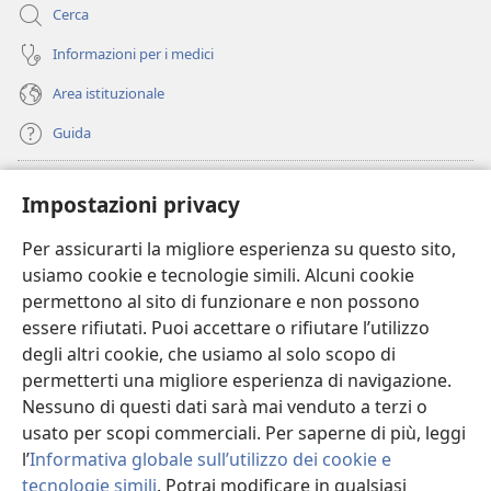
Cerca
Informazioni per i medici
Area istituzionale
Guida
Donazioni
(apre
Impostazioni privacy
una
nuova
Per assicurarti la migliore esperienza su questo sito,
BIBLIOTECA ONLINE Watchtower
(apre
finestra)
usiamo cookie e tecnologie simili. Alcuni cookie
una
®
JW Hub
permettono al sito di funzionare e non possono
nuova
(apre
finestra)
essere rifiutati. Puoi accettare o rifiutare l’utilizzo
una
®
JW Library
nuova
degli altri cookie, che usiamo al solo scopo di
finestra)
permetterti una migliore esperienza di navigazione.
®
Watchtower Library
Nessuno di questi dati sarà mai venduto a terzi o
usato per scopi commerciali. Per saperne di più, leggi
l’
Informativa globale sull’utilizzo dei cookie e
tecnologie simili
. Potrai modificare in qualsiasi