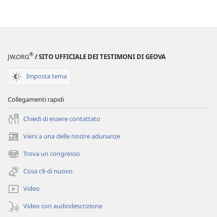
®
JW.ORG
/ SITO UFFICIALE DEI TESTIMONI DI GEOVA
Imposta tema
Collegamenti rapidi
Chiedi di essere contattato
Vieni a una delle nostre adunanze
(apre
una
Trova un congresso
(apre
nuova
una
finestra)
Cosa c’è di nuovo
nuova
finestra)
Video
Video con audiodescrizione