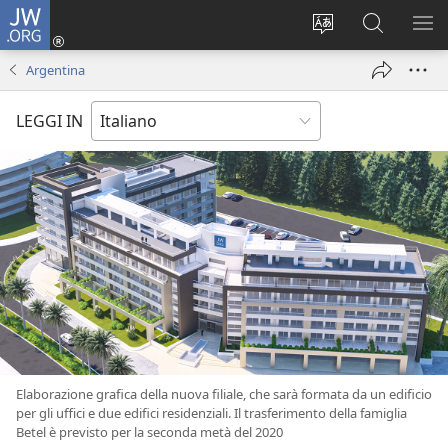
JW.ORG
Accedi
(apre
Modificare
Cerca
MO
una
la
in
ME
Argentina
nuova
lingua
JW.ORG
finestra)
del
LEGGI IN
sito
Elaborazione grafica della nuova filiale, che sarà formata da un edificio
per gli uffici e due edifici residenziali. Il trasferimento della famiglia
Betel è previsto per la seconda metà del 2020