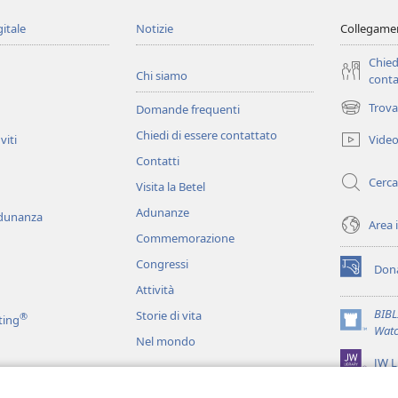
gitale
Notizie
Collegamen
Chied
Chi siamo
conta
Trova
Domande frequenti
(apre
una
Chiedi di essere contattato
Vide
viti
nuova
Contatti
finestra)
Cerca
Visita la Betel
Adunanze
adunanza
Area 
Commemorazione
Congressi
Dona
(apre
Attività
una
nuova
BIB
Storie di vita
®
ting
finestra)
(apre
Watc
Nel mondo
una
JW L
nuova
finestra)
ci