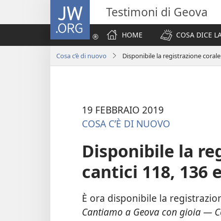
JW.ORG
Testimoni di Geova
HOME
COSA DICE LA
Cosa c’è di nuovo
Disponibile la registrazione corale
19 FEBBRAIO 2019
COSA C’È DI NUOVO
Disponibile la re
cantici 118, 136 
È ora disponibile la registrazio
Cantiamo a Geova con gioia — C