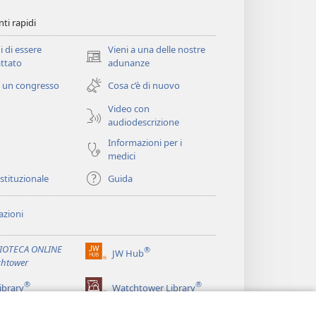
ti rapidi
i di essere
Vieni a una delle nostre
(apre
ttato
adunanze
una
 un congresso
Cosa c’è di nuovo
nuova
finestra)
Video con
o
audiodescrizione
Informazioni per i
medici
istituzionale
Guida
zioni
LIOTECA ONLINE
®
JW Hub
(apre
htower
una
®
®
nuova
ibrary
Watchtower Library
finestra)