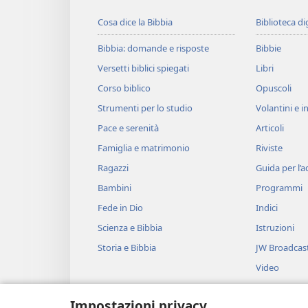
Cosa dice la Bibbia
Biblioteca di
Bibbia: domande e risposte
Bibbie
Versetti biblici spiegati
Libri
Corso biblico
Opuscoli
Strumenti per lo studio
Volantini e in
Pace e serenità
Articoli
Famiglia e matrimonio
Riviste
Ragazzi
Guida per l’
Bambini
Programmi
Fede in Dio
Indici
Scienza e Bibbia
Istruzioni
Storia e Bibbia
JW Broadcas
Video
Musica
Impostazioni privacy
Drammi bibli