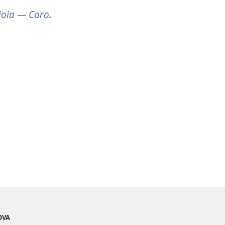
ioia — Coro
.
OVA