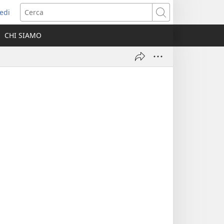
edi
pre
Cerca
a
CHI SIAMO
ova
nestra)