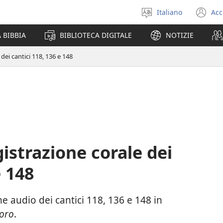
Italiano
Acc
Seleziona
(a
la
un
 BIBBIA
BIBLIOTECA DIGITALE
NOTIZIE
lingua
nu
fi
 dei cantici 118, 136 e 148
gistrazione corale dei
e 148
ne audio dei cantici 118, 136 e 148 in
oro
.