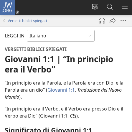
JW.ORG
Accedi
(apre
Modificare
Cerca
MO
una
la
in
ME
Versetti biblici spiegati
nuova
lingua
JW.ORG
finestra)
del
LEGGI IN
sito
VERSETTI BIBLICI SPIEGATI
Giovanni 1:1 | “In principio
era il Verbo”
“In principio era la Parola, e la Parola era con Dio, e la
Parola era un dio” (
Giovanni 1:1
,
Traduzione del Nuovo
Mondo
).
“In principio era il Verbo, e il Verbo era presso Dio e il
Verbo era Dio” (Giovanni 1:1,
CEI
).
Significato di Giovanni 1:1