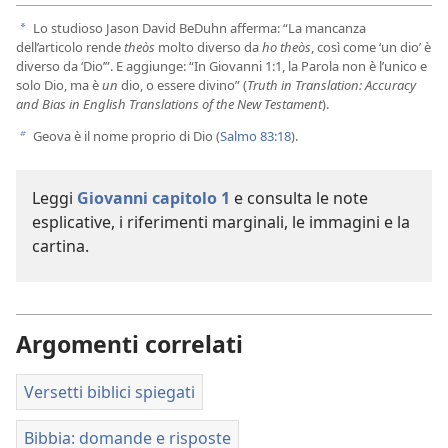
Lo studioso Jason David BeDuhn afferma: “La mancanza
a
dell’articolo rende
theòs
molto diverso da
ho theòs
, così come ‘un dio’ è
diverso da ‘Dio’”. E aggiunge: “In Giovanni 1:1, la Parola non è l’unico e
solo Dio, ma è
un
dio, o essere divino” (
Truth in Translation: Accuracy
and Bias in English Translations of the New Testament
).
Geova è il nome proprio di Dio (
Salmo 83:18
).
b
Leggi
Giovanni capitolo 1
e consulta le note
esplicative, i riferimenti marginali, le immagini e la
cartina.
Argomenti correlati
Versetti biblici spiegati
Bibbia: domande e risposte