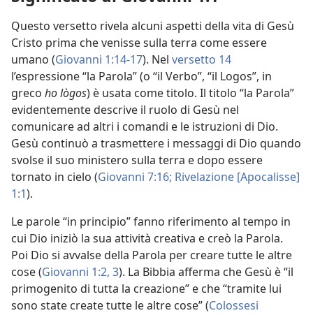
Questo versetto rivela alcuni aspetti della vita di Gesù
Cristo prima che venisse sulla terra come essere
umano (
Giovanni 1:14-17
). Nel
versetto 14
l’espressione “la Parola” (o “il Verbo”, “il Logos”, in
greco
ho lògos
) è usata come titolo. Il titolo “la Parola”
evidentemente descrive il ruolo di Gesù nel
comunicare ad altri i comandi e le istruzioni di Dio.
Gesù continuò a trasmettere i messaggi di Dio quando
svolse il suo ministero sulla terra e dopo essere
tornato in cielo (
Giovanni 7:16;
Rivelazione [Apocalisse]
1:1
).
Le parole “in principio” fanno riferimento al tempo in
cui Dio iniziò la sua attività creativa e creò la Parola.
Poi Dio si avvalse della Parola per creare tutte le altre
cose (
Giovanni 1:2, 3
). La Bibbia afferma che Gesù è “il
primogenito di tutta la creazione” e che “tramite lui
sono state create tutte le altre cose” (
Colossesi