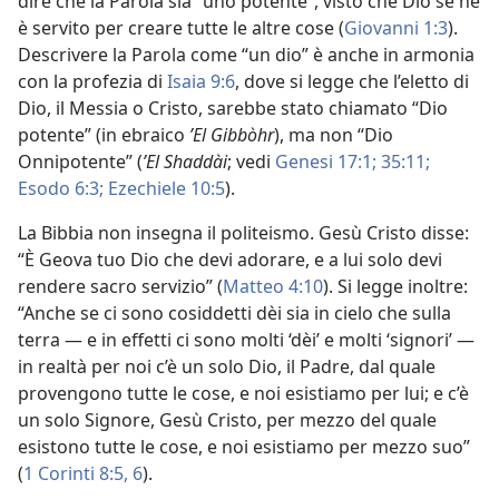
dire che la Parola sia “uno potente”, visto che Dio se ne
è servito per creare tutte le altre cose (
Giovanni 1:3
).
Descrivere la Parola come “un dio” è anche in armonia
con la profezia di
Isaia 9:6
, dove si legge che l’eletto di
Dio, il Messia o Cristo, sarebbe stato chiamato “Dio
potente” (in ebraico
ʼEl Gibbòhr
), ma non “Dio
Onnipotente” (
ʼEl Shaddài
; vedi
Genesi 17:1;
35:11;
Esodo 6:3;
Ezechiele 10:5
).
La Bibbia non insegna il politeismo. Gesù Cristo disse:
“È Geova tuo Dio che devi adorare, e a lui solo devi
rendere sacro servizio” (
Matteo 4:10
). Si legge inoltre:
“Anche se ci sono cosiddetti dèi sia in cielo che sulla
terra — e in effetti ci sono molti ‘dèi’ e molti ‘signori’ —
in realtà per noi c’è un solo Dio, il Padre, dal quale
provengono tutte le cose, e noi esistiamo per lui; e c’è
un solo Signore, Gesù Cristo, per mezzo del quale
esistono tutte le cose, e noi esistiamo per mezzo suo”
(
1 Corinti 8:5, 6
).