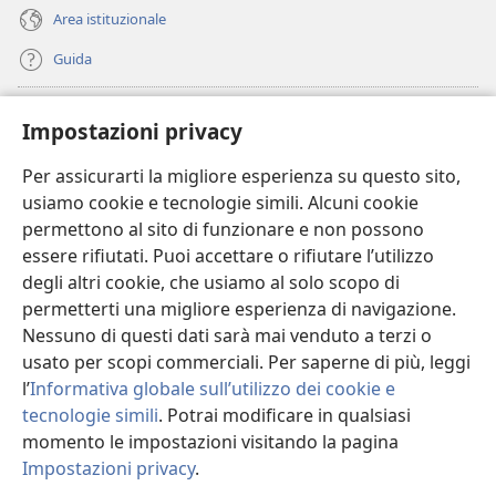
Area istituzionale
Guida
Donazioni
(apre
Impostazioni privacy
una
nuova
Per assicurarti la migliore esperienza su questo sito,
BIBLIOTECA ONLINE Watchtower
(apre
finestra)
usiamo cookie e tecnologie simili. Alcuni cookie
una
®
JW Hub
permettono al sito di funzionare e non possono
nuova
(apre
finestra)
essere rifiutati. Puoi accettare o rifiutare l’utilizzo
una
®
JW Library
nuova
degli altri cookie, che usiamo al solo scopo di
finestra)
permetterti una migliore esperienza di navigazione.
®
Watchtower Library
Nessuno di questi dati sarà mai venduto a terzi o
usato per scopi commerciali. Per saperne di più, leggi
l’
Informativa globale sull’utilizzo dei cookie e
tecnologie simili
. Potrai modificare in qualsiasi
Copyright
© 2026 Watch Tower Bible and Tract Society of Pennsylvania.
momento le impostazioni visitando la pagina
CONDIZIONI D’USO
|
INFORMATIVA SULLA PRIVACY
|
IMPOSTAZIONI
Impostazioni privacy
.
PRIVACY