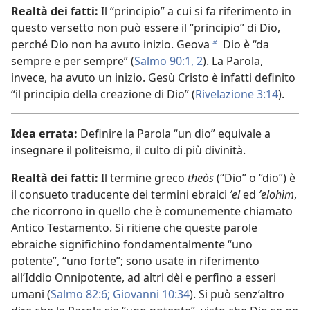
Realtà dei fatti:
Il “principio” a cui si fa riferimento in
questo versetto non può essere il “principio” di Dio,
perché Dio non ha avuto inizio. Geova
Dio è “da
b
sempre e per sempre” (
Salmo 90:1, 2
). La Parola,
invece, ha avuto un inizio. Gesù Cristo è infatti definito
“il principio della creazione di Dio” (
Rivelazione 3:14
).
Idea errata:
Definire la Parola “un dio” equivale a
insegnare il politeismo, il culto di più divinità.
Realtà dei fatti:
Il termine greco
theòs
(“Dio” o “dio”) è
il consueto traducente dei termini ebraici
ʼel
ed
ʼelohìm
,
che ricorrono in quello che è comunemente chiamato
Antico Testamento. Si ritiene che queste parole
ebraiche significhino fondamentalmente “uno
potente”, “uno forte”; sono usate in riferimento
all’Iddio Onnipotente, ad altri dèi e perfino a esseri
umani (
Salmo 82:6;
Giovanni 10:34
). Si può senz’altro