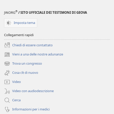
®
JW.ORG
/ SITO UFFICIALE DEI TESTIMONI DI GEOVA
Imposta tema
Collegamenti rapidi
Chiedi di essere contattato
Vieni a una delle nostre adunanze
(apre
una
Trova un congresso
(apre
nuova
una
finestra)
Cosa c’è di nuovo
nuova
finestra)
Video
Video con audiodescrizione
Cerca
Informazioni per i medici