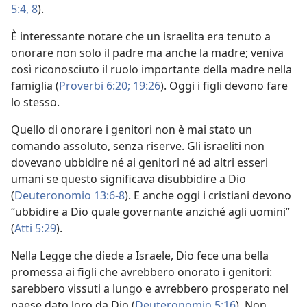
5:4,
8
).
È interessante notare che un israelita era tenuto a
onorare non solo il padre ma anche la madre; veniva
così riconosciuto il ruolo importante della madre nella
famiglia (
Proverbi 6:20;
19:26
). Oggi i figli devono fare
lo stesso.
Quello di onorare i genitori non è mai stato un
comando assoluto, senza riserve. Gli israeliti non
dovevano ubbidire né ai genitori né ad altri esseri
umani se questo significava disubbidire a Dio
(
Deuteronomio 13:6-8
). E anche oggi i cristiani devono
“ubbidire a Dio quale governante anziché agli uomini”
(
Atti 5:29
).
Nella Legge che diede a Israele, Dio fece una bella
promessa ai figli che avrebbero onorato i genitori:
sarebbero vissuti a lungo e avrebbero prosperato nel
paese dato loro da Dio (
Deuteronomio 5:16
). Non