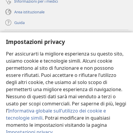
Informazioni per i medici
Area istituzionale
Guida
Donazioni
(apre
Impostazioni privacy
una
nuova
Per assicurarti la migliore esperienza su questo sito,
BIBLIOTECA ONLINE Watchtower
(apre
finestra)
usiamo cookie e tecnologie simili. Alcuni cookie
una
®
JW Hub
permettono al sito di funzionare e non possono
nuova
(apre
finestra)
essere rifiutati. Puoi accettare o rifiutare l’utilizzo
una
®
JW Library
nuova
degli altri cookie, che usiamo al solo scopo di
finestra)
permetterti una migliore esperienza di navigazione.
®
Watchtower Library
Nessuno di questi dati sarà mai venduto a terzi o
usato per scopi commerciali. Per saperne di più, leggi
l’
Informativa globale sull’utilizzo dei cookie e
tecnologie simili
. Potrai modificare in qualsiasi
momento le impostazioni visitando la pagina
Copyright
© 2026 Watch Tower Bible and Tract Society of Pennsylvania.
CONDIZIONI D’USO
|
INFORMATIVA SULLA PRIVACY
|
IMPOSTAZIONI
Impostazioni privacy
.