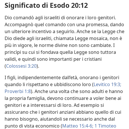
Significato di Esodo 20:12
Dio comandò agli israeliti di onorare i loro genitori.
Accompagnò quel comando con una promessa, dando
un ulteriore incentivo a seguirlo. Anche se la Legge che
Dio diede agli israeliti, chiamata Legge mosaica, non è
più in vigore, le norme divine non sono cambiate. I
princìpi su cui si fondava quella Legge sono tuttora
validi, e quindi sono importanti per i cristiani
(
Colossesi 3:20
).
I figli, indipendentemente dall’età, onorano i genitori
quando li rispettano e ubbidiscono loro (
Levitico 19:3;
Proverbi 1:8
). Anche una volta che sono adulti e hanno
la propria famiglia, devono continuare a voler bene ai
genitori e a interessarsi di loro. Ad esempio si
assicurano che i genitori anziani abbiano quello di cui
hanno bisogno, aiutandoli se necessario anche dal
punto di vista economico (
Matteo 15:4-6;
1 Timoteo