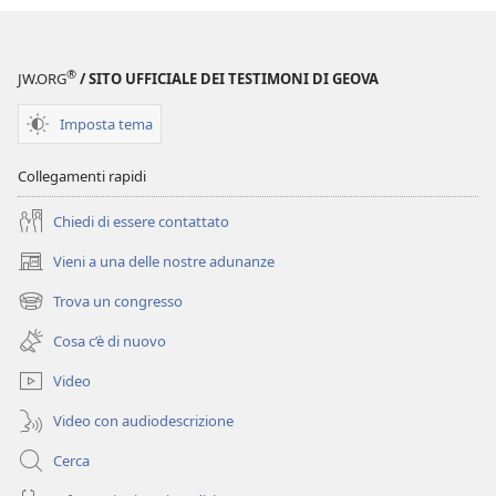
®
JW.ORG
/ SITO UFFICIALE DEI TESTIMONI DI GEOVA
Imposta tema
Collegamenti rapidi
Chiedi di essere contattato
Vieni a una delle nostre adunanze
(apre
una
Trova un congresso
(apre
nuova
una
finestra)
Cosa c’è di nuovo
nuova
finestra)
Video
Video con audiodescrizione
Cerca