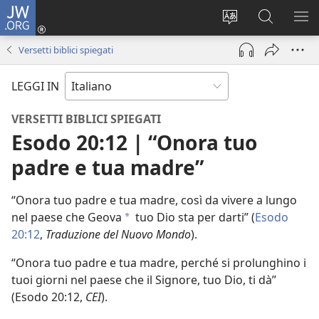
JW.ORG
Accedi
(apre
Modificare
Cerca
MO
una
la
in
ME
Versetti biblici spiegati
nuova
lingua
JW.ORG
finestra)
del
LEGGI IN
sito
VERSETTI BIBLICI SPIEGATI
Esodo 20:12 | “Onora tuo
padre e tua madre”
“Onora tuo padre e tua madre, così da vivere a lungo
nel paese che Geova
tuo Dio sta per darti” (
Esodo
a
20:12
,
Traduzione del Nuovo Mondo
).
“Onora tuo padre e tua madre, perché si prolunghino i
tuoi giorni nel paese che il Signore, tuo Dio, ti dà”
(Esodo 20:12,
CEI
).