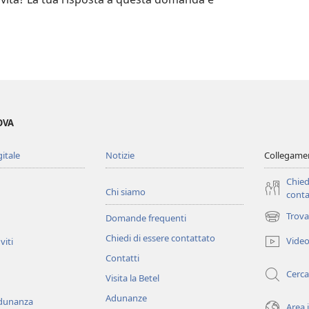
OVA
gitale
Notizie
Collegamen
Chied
Chi siamo
conta
Trova
Domande frequenti
(apre
una
Chiedi di essere contattato
Vide
viti
nuova
Contatti
finestra)
Cerca
Visita la Betel
Adunanze
adunanza
Area 