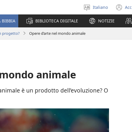
Italiano
Acc
Seleziona
(a
la
un
 BIBBIA
BIBLIOTECA DIGITALE
NOTIZIE
lingua
nu
fi
n progetto?
Opere d’arte nel mondo animale
l mondo animale
animale è un prodotto dell’evoluzione? O