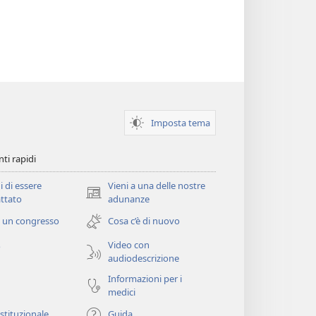
Imposta tema
ti rapidi
i di essere
Vieni a una delle nostre
(apre
ttato
adunanze
una
 un congresso
Cosa c’è di nuovo
nuova
finestra)
Video con
o
audiodescrizione
Informazioni per i
medici
istituzionale
Guida