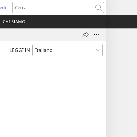
edi
pre
Cerca
a
CHI SIAMO
ova
nestra)
LEGGI IN