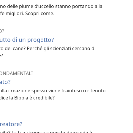
ono delle piume d’uccello stanno portando alla
ffe migliori. Scopri come.
O?
rutto di un progetto?
tto del cane? Perché gli scienziati cercano di
e?
 FONDAMENTALI
eato?
sulla creazione spesso viene frainteso o ritenuto
ice la Bibbia è credibile?
Creatore?
 vita? La tua risposta a questa domanda è