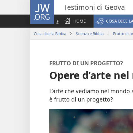
JW.ORG
Testimoni di Geova
HOME
COSA DICE LA
Cosa dice la Bibbia
Scienza e Bibbia
Frutto di u
FRUTTO DI UN PROGETTO?
Opere d’arte ne
L’arte che vediamo nel mondo 
è frutto di un progetto?