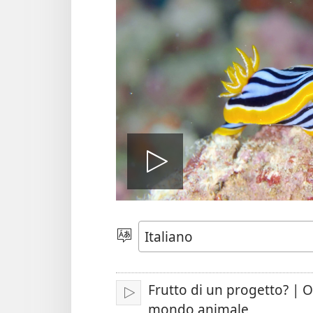
Play
Scegli
la
lingua
Frutto di un progetto? | O
Play
mondo animale