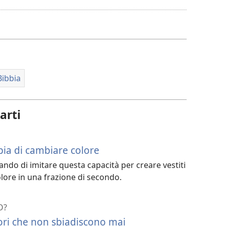
per
il
download
dei
video
Bibbia
arti
pia di cambiare colore
ando di imitare questa capacità per creare vestiti
ore in una frazione di secondo.
O?
lori che non sbiadiscono mai