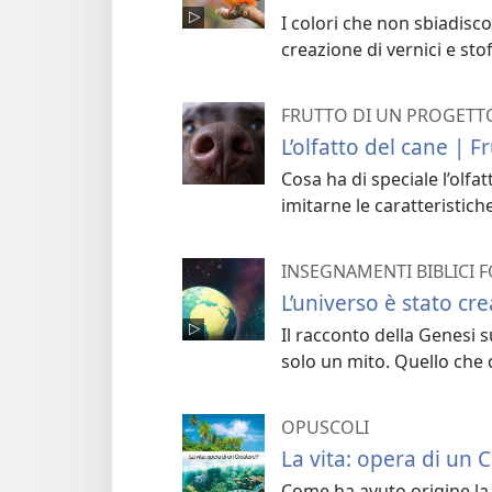
I colori che non sbiadisc
creazione di vernici e sto
FRUTTO DI UN PROGETT
L’olfatto del cane | F
Cosa ha di speciale l’olfa
imitarne le caratteristich
INSEGNAMENTI BIBLICI
L’universo è stato cr
Il racconto della Genesi 
solo un mito. Quello che d
OPUSCOLI
La vita: opera di un 
Come ha avuto origine la