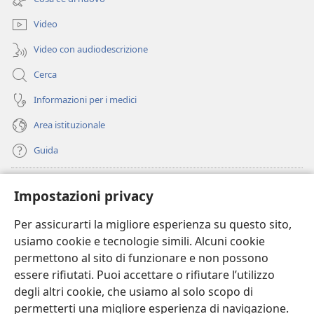
nuova
finestra)
Video
Video con audiodescrizione
Cerca
Informazioni per i medici
Area istituzionale
Guida
Donazioni
(apre
Impostazioni privacy
una
nuova
Per assicurarti la migliore esperienza su questo sito,
BIBLIOTECA ONLINE Watchtower
(apre
finestra)
usiamo cookie e tecnologie simili. Alcuni cookie
una
®
JW Hub
permettono al sito di funzionare e non possono
nuova
(apre
finestra)
essere rifiutati. Puoi accettare o rifiutare l’utilizzo
una
®
JW Library
nuova
degli altri cookie, che usiamo al solo scopo di
finestra)
permetterti una migliore esperienza di navigazione.