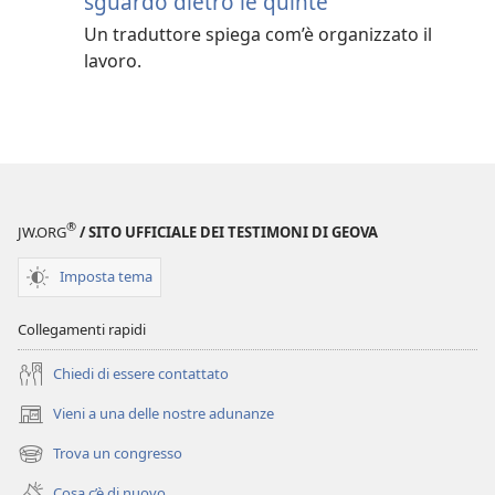
sguardo dietro le quinte
Un traduttore spiega com’è organizzato il
lavoro.
®
JW.ORG
/ SITO UFFICIALE DEI TESTIMONI DI GEOVA
Imposta tema
Collegamenti rapidi
Chiedi di essere contattato
Vieni a una delle nostre adunanze
(apre
una
Trova un congresso
(apre
nuova
una
finestra)
Cosa c’è di nuovo