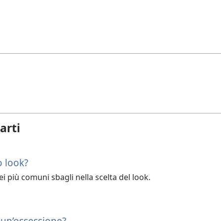
arti
o look?
i più comuni sbagli nella scelta del look.
è un’ossessione?