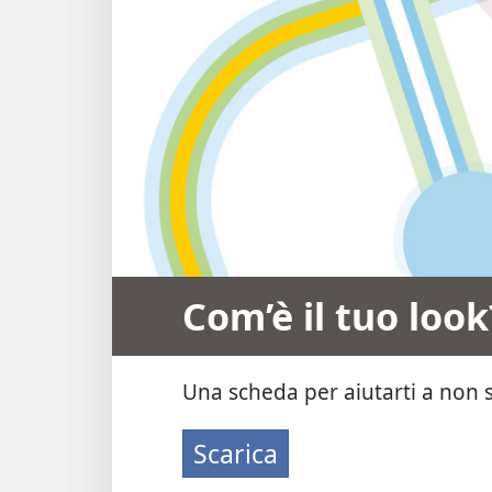
Com’è il tuo look
Una scheda per aiutarti a non s
Scarica