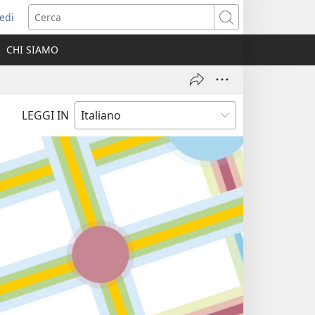
edi
pre
Cerca
a
CHI SIAMO
ova
nestra)
LEGGI IN