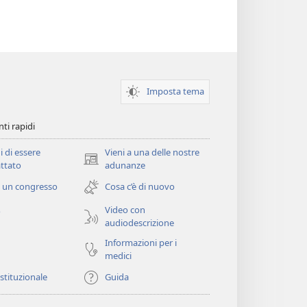
Imposta tema
ti rapidi
i di essere
Vieni a una delle nostre
(apre
ttato
adunanze
una
 un congresso
Cosa c’è di nuovo
nuova
finestra)
Video con
o
audiodescrizione
Informazioni per i
medici
istituzionale
Guida