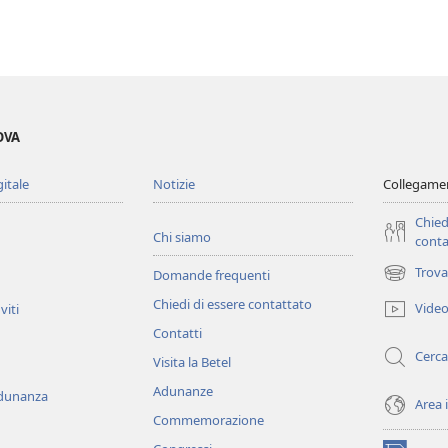
OVA
gitale
Notizie
Collegamen
Chied
Chi siamo
conta
Trova
Domande frequenti
(apre
una
Chiedi di essere contattato
Vide
viti
nuova
Contatti
finestra)
Cerca
Visita la Betel
Adunanze
adunanza
Area 
Commemorazione