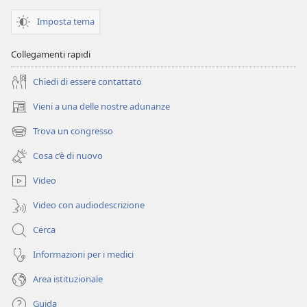
Imposta tema
Collegamenti rapidi
Chiedi di essere contattato
Vieni a una delle nostre adunanze
(apre
una
Trova un congresso
(apre
nuova
una
finestra)
Cosa c’è di nuovo
nuova
finestra)
Video
Video con audiodescrizione
Cerca
Informazioni per i medici
Area istituzionale
Guida