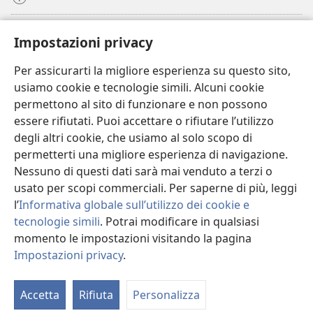
Donazioni
(apre
Impostazioni privacy
una
nuova
Per assicurarti la migliore esperienza su questo sito,
BIBLIOTECA ONLINE Watchtower
(apre
finestra)
usiamo cookie e tecnologie simili. Alcuni cookie
una
®
JW Hub
permettono al sito di funzionare e non possono
nuova
(apre
finestra)
essere rifiutati. Puoi accettare o rifiutare l’utilizzo
una
®
JW Library
nuova
degli altri cookie, che usiamo al solo scopo di
finestra)
permetterti una migliore esperienza di navigazione.
®
Watchtower Library
Nessuno di questi dati sarà mai venduto a terzi o
usato per scopi commerciali. Per saperne di più, leggi
l’
Informativa globale sull’utilizzo dei cookie e
tecnologie simili
. Potrai modificare in qualsiasi
Copyright
© 2026 Watch Tower Bible and Tract Society of Pennsylvania.
momento le impostazioni visitando la pagina
CONDIZIONI D’USO
|
INFORMATIVA SULLA PRIVACY
|
IMPOSTAZIONI
Impostazioni privacy
.
PRIVACY
Accetta
Rifiuta
Personalizza