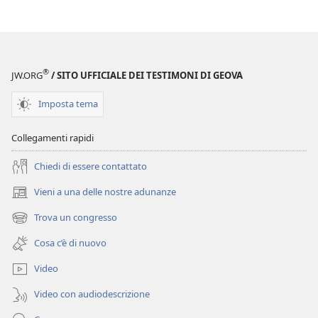
®
JW.ORG
/ SITO UFFICIALE DEI TESTIMONI DI GEOVA
Imposta tema
Collegamenti rapidi
Chiedi di essere contattato
Vieni a una delle nostre adunanze
(apre
una
Trova un congresso
(apre
nuova
una
finestra)
Cosa c’è di nuovo
nuova
finestra)
Video
Video con audiodescrizione