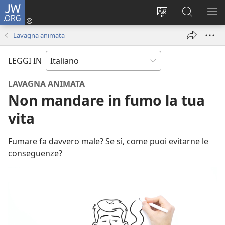
JW.ORG
Accedi
(apre
Modificare
Cerca
MO
una
la
in
ME
Lavagna animata
nuova
lingua
JW.ORG
finestra)
del
LEGGI IN
sito
LAVAGNA ANIMATA
Non mandare in fumo la tua
vita
Fumare fa davvero male? Se sì, come puoi evitarne le
conseguenze?