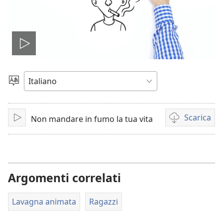
Play
Scegli
la
lingua
Scarica
Non mandare in fumo la tua vita
Play
Opzioni
per
il
download
dei
Argomenti correlati
video
Lavagna animata
Ragazzi