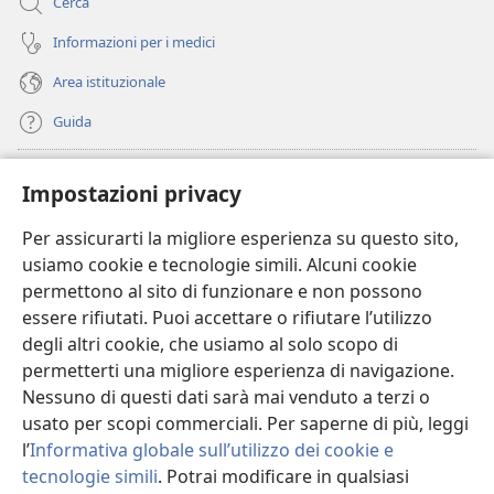
Cerca
Informazioni per i medici
Area istituzionale
Guida
Donazioni
(apre
Impostazioni privacy
una
nuova
Per assicurarti la migliore esperienza su questo sito,
BIBLIOTECA ONLINE Watchtower
(apre
finestra)
usiamo cookie e tecnologie simili. Alcuni cookie
una
®
JW Hub
permettono al sito di funzionare e non possono
nuova
(apre
finestra)
essere rifiutati. Puoi accettare o rifiutare l’utilizzo
una
®
JW Library
nuova
degli altri cookie, che usiamo al solo scopo di
finestra)
permetterti una migliore esperienza di navigazione.
®
Watchtower Library
Nessuno di questi dati sarà mai venduto a terzi o
usato per scopi commerciali. Per saperne di più, leggi
l’
Informativa globale sull’utilizzo dei cookie e
tecnologie simili
. Potrai modificare in qualsiasi