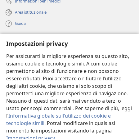
Informazioni per i medici
Area istituzionale
Guida
Donazioni
(apre
Impostazioni privacy
una
nuova
Per assicurarti la migliore esperienza su questo sito,
BIBLIOTECA ONLINE Watchtower
(apre
finestra)
usiamo cookie e tecnologie simili. Alcuni cookie
una
®
JW Hub
permettono al sito di funzionare e non possono
nuova
(apre
finestra)
essere rifiutati. Puoi accettare o rifiutare l’utilizzo
una
®
JW Library
nuova
degli altri cookie, che usiamo al solo scopo di
finestra)
permetterti una migliore esperienza di navigazione.
®
Watchtower Library
Nessuno di questi dati sarà mai venduto a terzi o
usato per scopi commerciali. Per saperne di più, leggi
l’
Informativa globale sull’utilizzo dei cookie e
tecnologie simili
. Potrai modificare in qualsiasi
momento le impostazioni visitando la pagina
Copyright
© 2026 Watch Tower Bible and Tract Society of Pennsylvania.
CONDIZIONI D’USO
|
INFORMATIVA SULLA PRIVACY
|
IMPOSTAZIONI
Impostazioni privacy
.