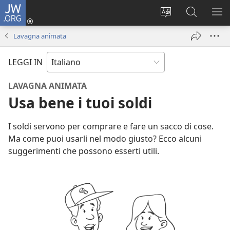
JW.ORG
Accedi
(apre
Modificare
Cerca
MO
una
la
in
ME
Lavagna animata
nuova
lingua
JW.ORG
finestra)
del
LEGGI IN
sito
LAVAGNA ANIMATA
Usa bene i tuoi soldi
I soldi servono per comprare e fare un sacco di cose.
Ma come puoi usarli nel modo giusto? Ecco alcuni
suggerimenti che possono esserti utili.