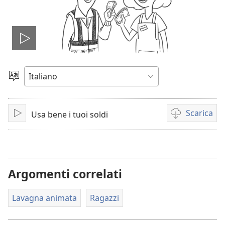
Play
Scegli
la
lingua
Scarica
Usa bene i tuoi soldi
Play
Opzioni
per
il
download
dei
Argomenti correlati
video
Lavagna animata
Ragazzi