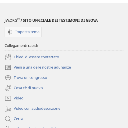
®
JW.ORG
/ SITO UFFICIALE DEI TESTIMONI DI GEOVA
Imposta tema
Collegamenti rapidi
Chiedi di essere contattato
Vieni a una delle nostre adunanze
(apre
una
Trova un congresso
(apre
nuova
una
finestra)
Cosa c’è di nuovo
nuova
finestra)
Video
Video con audiodescrizione
Cerca