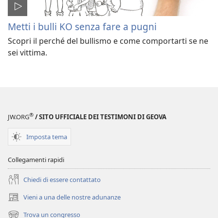
Metti i bulli KO senza fare a pugni
Scopri il perché del bullismo e come comportarti se ne
sei vittima.
®
JW.ORG
/ SITO UFFICIALE DEI TESTIMONI DI GEOVA
Imposta tema
Collegamenti rapidi
Chiedi di essere contattato
Vieni a una delle nostre adunanze
(apre
una
Trova un congresso