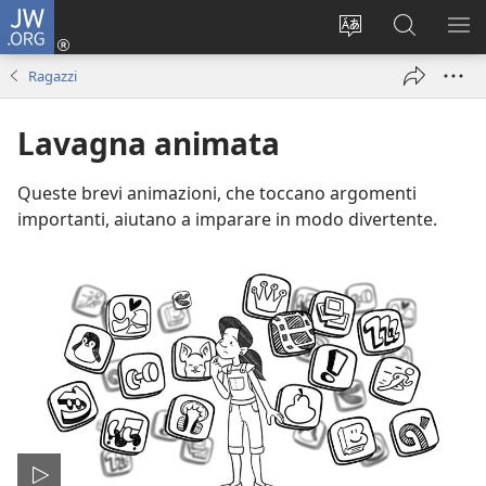
JW.ORG
Accedi
(apre
Modificare
Cerca
MO
una
la
in
ME
Ragazzi
nuova
lingua
JW.ORG
finestra)
del
Lavagna animata
sito
Queste brevi animazioni, che toccano argomenti
importanti, aiutano a imparare in modo divertente.