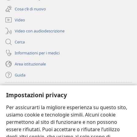
(apre
nuova
una
finestra)
Cosa c’è di nuovo
nuova
finestra)
Video
Video con audiodescrizione
Cerca
Informazioni per i medici
Area istituzionale
Guida
Donazioni
(apre
Impostazioni privacy
una
nuova
Per assicurarti la migliore esperienza su questo sito,
BIBLIOTECA ONLINE Watchtower
(apre
finestra)
usiamo cookie e tecnologie simili. Alcuni cookie
una
®
JW Hub
permettono al sito di funzionare e non possono
nuova
(apre
finestra)
essere rifiutati. Puoi accettare o rifiutare l’utilizzo
una
®
JW Library
nuova
degli altri cookie, che usiamo al solo scopo di