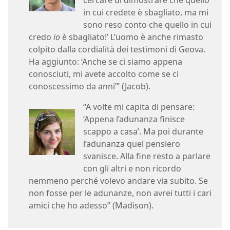
cercare di dimostrare che quello
in cui credete è sbagliato, ma mi
sono reso conto che quello in cui
credo
io
è sbagliato!’ L’uomo è anche rimasto
colpito dalla cordialità dei testimoni di Geova.
Ha aggiunto: ‘Anche se ci siamo appena
conosciuti, mi avete accolto come se ci
conoscessimo da anni’” (Jacob).
“A volte mi capita di pensare:
‘Appena l’adunanza finisce
scappo a casa’. Ma poi durante
l’adunanza quel pensiero
svanisce. Alla fine resto a parlare
con gli altri e non ricordo
nemmeno perché volevo andare via subito. Se
non fosse per le adunanze, non avrei tutti i cari
amici che ho adesso” (Madison).