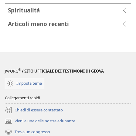
Spiritualità
Articoli meno recenti
®
JW.ORG
/ SITO UFFICIALE DEI TESTIMONI DI GEOVA
Imposta tema
Collegamenti rapidi
Chiedi di essere contattato
Vieni a una delle nostre adunanze
(apre
una
Trova un congresso
(apre
nuova