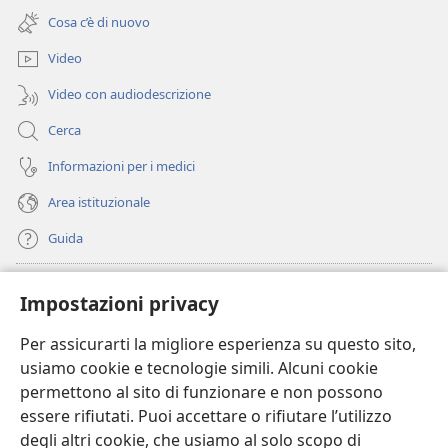
una
finestra)
Cosa c’è di nuovo
nuova
finestra)
Video
Video con audiodescrizione
Cerca
Informazioni per i medici
Area istituzionale
Guida
Donazioni
(apre
Impostazioni privacy
una
nuova
Per assicurarti la migliore esperienza su questo sito,
BIBLIOTECA ONLINE Watchtower
(apre
finestra)
usiamo cookie e tecnologie simili. Alcuni cookie
una
®
JW Hub
permettono al sito di funzionare e non possono
nuova
(apre
finestra)
essere rifiutati. Puoi accettare o rifiutare l’utilizzo
una
®
JW Library
nuova
degli altri cookie, che usiamo al solo scopo di