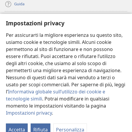
Guida
Donazioni
(apre
Impostazioni privacy
una
nuova
Per assicurarti la migliore esperienza su questo sito,
BIBLIOTECA ONLINE Watchtower
(apre
finestra)
usiamo cookie e tecnologie simili. Alcuni cookie
una
®
JW Hub
permettono al sito di funzionare e non possono
nuova
(apre
finestra)
essere rifiutati. Puoi accettare o rifiutare l’utilizzo
una
®
JW Library
nuova
degli altri cookie, che usiamo al solo scopo di
finestra)
permetterti una migliore esperienza di navigazione.
®
Watchtower Library
Nessuno di questi dati sarà mai venduto a terzi o
usato per scopi commerciali. Per saperne di più, leggi
l’
Informativa globale sull’utilizzo dei cookie e
tecnologie simili
. Potrai modificare in qualsiasi
Copyright
© 2026 Watch Tower Bible and Tract Society of Pennsylvania.
momento le impostazioni visitando la pagina
CONDIZIONI D’USO
|
INFORMATIVA SULLA PRIVACY
|
IMPOSTAZIONI
Impostazioni privacy
.
PRIVACY
Accetta
Rifiuta
Personalizza