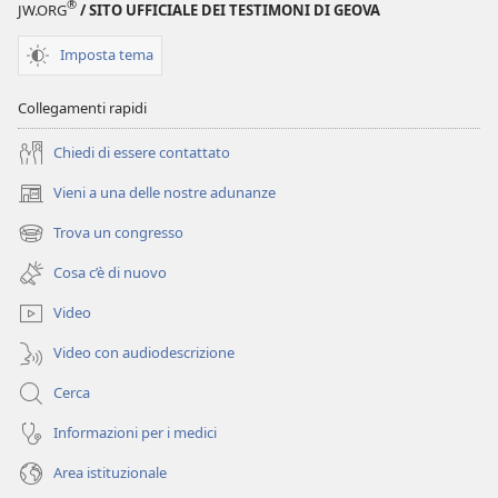
®
JW.ORG
/ SITO UFFICIALE DEI TESTIMONI DI GEOVA
Imposta tema
Collegamenti rapidi
Chiedi di essere contattato
Vieni a una delle nostre adunanze
(apre
una
Trova un congresso
(apre
nuova
una
finestra)
Cosa c’è di nuovo
nuova
finestra)
Video
Video con audiodescrizione
Cerca
Informazioni per i medici
Area istituzionale