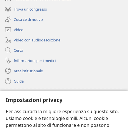
(apre
una
Trova un congresso
(apre
nuova
una
finestra)
Cosa c’è di nuovo
nuova
finestra)
Video
Video con audiodescrizione
Cerca
Informazioni per i medici
Area istituzionale
Guida
Donazioni
(apre
Impostazioni privacy
una
nuova
Per assicurarti la migliore esperienza su questo sito,
BIBLIOTECA ONLINE Watchtower
(apre
finestra)
usiamo cookie e tecnologie simili. Alcuni cookie
una
®
JW Hub
permettono al sito di funzionare e non possono
nuova
(apre