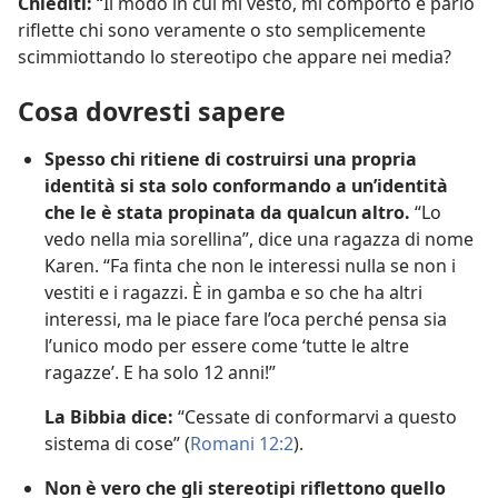
Chiediti:
“Il modo in cui mi vesto, mi comporto e parlo
riflette chi sono veramente o sto semplicemente
scimmiottando lo stereotipo che appare nei media?
Cosa dovresti sapere
Spesso chi ritiene di costruirsi una propria
identità si sta solo conformando a un’identità
che le è stata propinata da qualcun altro.
“Lo
vedo nella mia sorellina”, dice una ragazza di nome
Karen. “Fa finta che non le interessi nulla se non i
vestiti e i ragazzi. È in gamba e so che ha altri
interessi, ma le piace fare l’oca perché pensa sia
l’unico modo per essere come ‘tutte le altre
ragazze’. E ha solo 12 anni!”
La Bibbia dice:
“Cessate di conformarvi a questo
sistema di cose” (
Romani 12:2
).
Non è vero che gli stereotipi riflettono quello