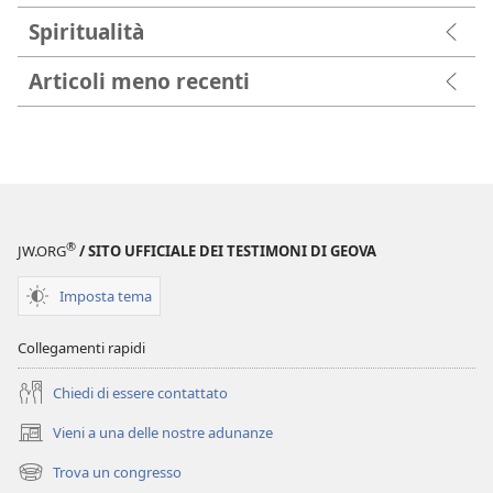
Spiritualità
Articoli meno recenti
®
JW.ORG
/ SITO UFFICIALE DEI TESTIMONI DI GEOVA
Imposta tema
Collegamenti rapidi
Chiedi di essere contattato
Vieni a una delle nostre adunanze
(apre
una
Trova un congresso
(apre
nuova