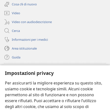
una
finestra)
Cosa c’è di nuovo
nuova
finestra)
Video
Video con audiodescrizione
Cerca
Informazioni per i medici
Area istituzionale
Guida
Donazioni
(apre
Impostazioni privacy
una
nuova
Per assicurarti la migliore esperienza su questo sito,
BIBLIOTECA ONLINE Watchtower
(apre
finestra)
usiamo cookie e tecnologie simili. Alcuni cookie
una
®
JW Hub
permettono al sito di funzionare e non possono
nuova
(apre
finestra)
essere rifiutati. Puoi accettare o rifiutare l’utilizzo
una
®
JW Library
nuova
degli altri cookie, che usiamo al solo scopo di