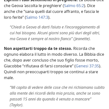
che Geova ‘ascolta le preghiere’ (
Salmo 65:2
). Dice
anche che “sana quelli dal cuore affranto, e fascia le
loro ferite” (
Salmo 147:3
).
“Chiedi a Geova di darti l’aiuto e l’incoraggiamento di
cui hai bisogno. Alcuni giorni sono più duri degli altri,
ma Geova è sempre al nostro fianco” (Jeanette).
Non aspettarti troppo da te stesso.
Ricorda che
ognuno elabora il lutto in modo diverso. La Bibbia dice
che, dopo aver concluso che suo figlio fosse morto,
Giacobbe “rifiutava di farsi consolare” (
Genesi 37:35
).
Quindi non preoccuparti troppo se continui a stare
male.
“Mi capita di vedere delle cose che mi richiamano subito
alla mente dei ricordi della mia prozia, anche se sono
passati 15 anni da quando è venuta a mancare”
(Taylor).