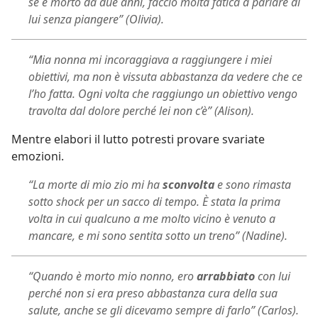
se è morto da due anni, faccio molta fatica a parlare di
lui senza piangere” (Olivia).
“Mia nonna mi incoraggiava a raggiungere i miei
obiettivi, ma non è vissuta abbastanza da vedere che ce
l’ho fatta. Ogni volta che raggiungo un obiettivo vengo
travolta dal dolore perché lei non c’è” (Alison).
Mentre elabori il lutto potresti provare svariate
emozioni.
“La morte di mio zio mi ha
sconvolta
e sono rimasta
sotto shock per un sacco di tempo. È stata la prima
volta in cui qualcuno a me molto vicino è venuto a
mancare, e mi sono sentita sotto un treno” (Nadine).
“Quando è morto mio nonno, ero
arrabbiato
con lui
perché non si era preso abbastanza cura della sua
salute, anche se gli dicevamo sempre di farlo” (Carlos).