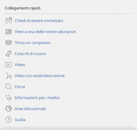
Collegamenti rapidi
Chiedi di essere contattato
Vieni a una delle nostre adunanze
(apre
una
Trova un congresso
(apre
nuova
una
finestra)
Cosa c’è di nuovo
nuova
finestra)
Video
Video con audiodescrizione
Cerca
Informazioni per i medici
Area istituzionale
Guida
Donazioni