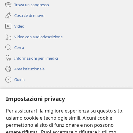
una
Trova un congresso
(apre
nuova
una
finestra)
Cosa c’è di nuovo
nuova
finestra)
Video
Video con audiodescrizione
Cerca
Informazioni per i medici
Area istituzionale
Guida
Donazioni
(apre
Impostazioni privacy
una
nuova
Per assicurarti la migliore esperienza su questo sito,
BIBLIOTECA ONLINE Watchtower
(apre
finestra)
usiamo cookie e tecnologie simili. Alcuni cookie
una
®
JW Hub
permettono al sito di funzionare e non possono
nuova
(apre
finestra)
essere rifiutati. Puoi accettare o rifiutare l’utilizzo
una