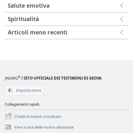
Salute emotiva
Spiritualità
Articoli meno recenti
®
JW.ORG
/ SITO UFFICIALE DEI TESTIMONI DI GEOVA
Imposta tema
Collegamenti rapidi
Chiedi di essere contattato
Vieni a una delle nostre adunanze
(apre