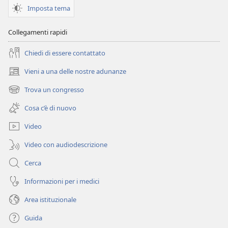
Imposta tema
Collegamenti rapidi
Chiedi di essere contattato
Vieni a una delle nostre adunanze
(apre
una
Trova un congresso
(apre
nuova
una
finestra)
Cosa c’è di nuovo
nuova
finestra)
Video
Video con audiodescrizione
Cerca
Informazioni per i medici
Area istituzionale
Guida