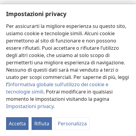
Donazioni
(apre
Impostazioni privacy
una
nuova
Per assicurarti la migliore esperienza su questo sito,
BIBLIOTECA ONLINE Watchtower
(apre
finestra)
usiamo cookie e tecnologie simili. Alcuni cookie
una
®
JW Hub
permettono al sito di funzionare e non possono
nuova
(apre
finestra)
essere rifiutati. Puoi accettare o rifiutare l’utilizzo
una
®
JW Library
nuova
degli altri cookie, che usiamo al solo scopo di
finestra)
permetterti una migliore esperienza di navigazione.
®
Watchtower Library
Nessuno di questi dati sarà mai venduto a terzi o
usato per scopi commerciali. Per saperne di più, leggi
l’
Informativa globale sull’utilizzo dei cookie e
tecnologie simili
. Potrai modificare in qualsiasi
Copyright
© 2026 Watch Tower Bible and Tract Society of Pennsylvania.
momento le impostazioni visitando la pagina
CONDIZIONI D’USO
|
INFORMATIVA SULLA PRIVACY
|
IMPOSTAZIONI
Impostazioni privacy
.
PRIVACY
Accetta
Rifiuta
Personalizza