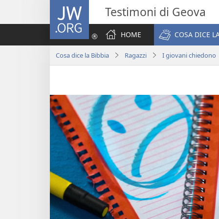
JW.ORG
Testimoni di Geova
HOME
COSA DICE LA
Cosa dice la Bibbia
Ragazzi
I giovani chiedono