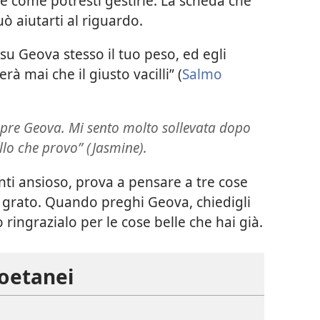
 e come potresti gestirle. La scheda che
 aiutarti al riguardo.
 su Geova stesso il tuo peso, ed egli
à mai che il giusto vacilli” (
Salmo
re Geova. Mi sento molto sollevata dopo
ello che provo” (Jasmine).
nti ansioso, prova a pensare a tre cose
re grato. Quando preghi Geova, chiedigli
 ringrazialo per le cose belle che hai già.
coetanei