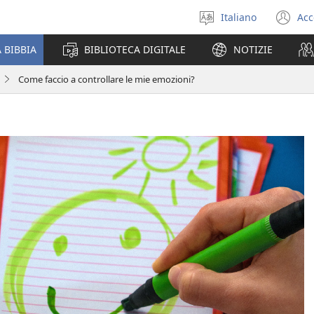
Italiano
Acc
Seleziona
(a
la
un
 BIBBIA
BIBLIOTECA DIGITALE
NOTIZIE
lingua
nu
fi
Come faccio a controllare le mie emozioni?