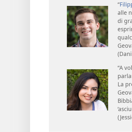
“
Filip
alle 
di gr
espri
qualc
Geova
(Dani
“A vo
parla
La pr
Geova
Bibbi
‘asci
(Jessi