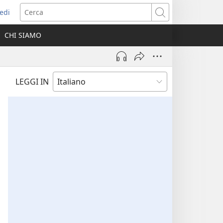
edi
pre
Cerca
a
CHI SIAMO
ova
nestra)
LEGGI IN