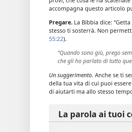
provi, che cosa le ha scatenate
accompagna questo articolo può
Pregare.
La Bibbia dice: “Getta
stesso ti sosterrà. Non permetter
55:22
).
“Quando sono giù, prego semp
che gli ho parlato di tutto qu
Un suggerimento.
Anche se ti se
della tua vita di cui puoi esse
di aiutarti ma allo stesso tempo
La parola ai tuoi 