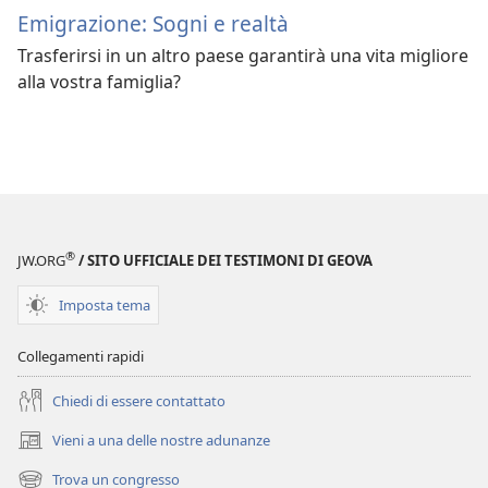
Emigrazione: Sogni e realtà
Trasferirsi in un altro paese garantirà una vita migliore
alla vostra famiglia?
®
JW.ORG
/ SITO UFFICIALE DEI TESTIMONI DI GEOVA
Imposta tema
Collegamenti rapidi
Chiedi di essere contattato
Vieni a una delle nostre adunanze
(apre
una
Trova un congresso