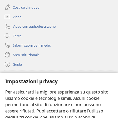
(apre
nuova
una
finestra)
Cosa c’è di nuovo
nuova
finestra)
Video
Video con audiodescrizione
Cerca
Informazioni per i medici
Area istituzionale
Guida
Donazioni
(apre
Impostazioni privacy
una
nuova
Per assicurarti la migliore esperienza su questo sito,
BIBLIOTECA ONLINE Watchtower
(apre
finestra)
usiamo cookie e tecnologie simili. Alcuni cookie
una
®
JW Hub
permettono al sito di funzionare e non possono
nuova
(apre
finestra)
essere rifiutati. Puoi accettare o rifiutare l’utilizzo
una
®
JW Library
nuova
degli altri cookie, che usiamo al solo scopo di