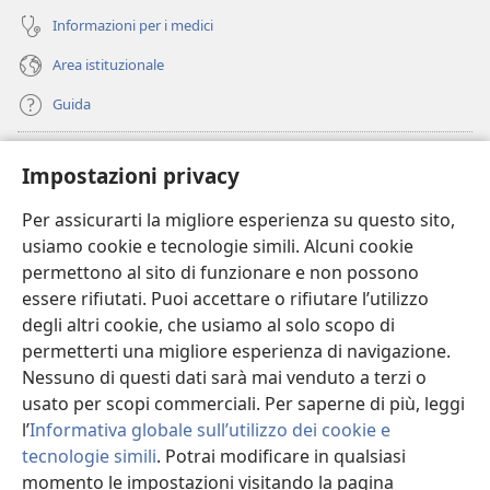
Informazioni per i medici
Area istituzionale
Guida
Donazioni
(apre
Impostazioni privacy
una
nuova
Per assicurarti la migliore esperienza su questo sito,
BIBLIOTECA ONLINE Watchtower
(apre
finestra)
usiamo cookie e tecnologie simili. Alcuni cookie
una
®
JW Hub
permettono al sito di funzionare e non possono
nuova
(apre
finestra)
essere rifiutati. Puoi accettare o rifiutare l’utilizzo
una
®
JW Library
nuova
degli altri cookie, che usiamo al solo scopo di
finestra)
permetterti una migliore esperienza di navigazione.
®
Watchtower Library
Nessuno di questi dati sarà mai venduto a terzi o
usato per scopi commerciali. Per saperne di più, leggi
l’
Informativa globale sull’utilizzo dei cookie e
tecnologie simili
. Potrai modificare in qualsiasi
momento le impostazioni visitando la pagina
Copyright
© 2026 Watch Tower Bible and Tract Society of Pennsylvania.