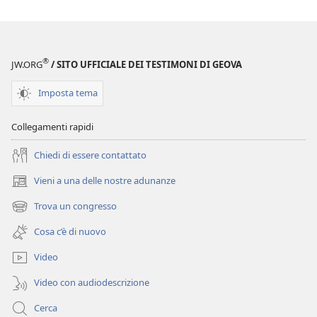
®
JW.ORG
/ SITO UFFICIALE DEI TESTIMONI DI GEOVA
Imposta tema
Collegamenti rapidi
Chiedi di essere contattato
Vieni a una delle nostre adunanze
(apre
una
Trova un congresso
(apre
nuova
una
finestra)
Cosa c’è di nuovo
nuova
finestra)
Video
Video con audiodescrizione
Cerca