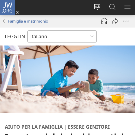
JW.ORG
Accedi
(apre
Modificare
Cerca
MO
una
la
in
ME
Famiglia e matrimonio
nuova
lingua
JW.ORG
finestra)
del
LEGGI IN
sito
AIUTO PER LA FAMIGLIA | ESSERE GENITORI