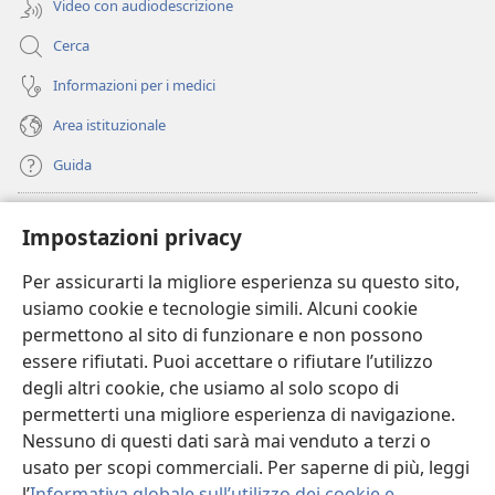
Video con audiodescrizione
Cerca
Informazioni per i medici
Area istituzionale
Guida
Donazioni
(apre
Impostazioni privacy
una
nuova
Per assicurarti la migliore esperienza su questo sito,
BIBLIOTECA ONLINE Watchtower
(apre
finestra)
usiamo cookie e tecnologie simili. Alcuni cookie
una
®
JW Hub
permettono al sito di funzionare e non possono
nuova
(apre
finestra)
essere rifiutati. Puoi accettare o rifiutare l’utilizzo
una
®
JW Library
nuova
degli altri cookie, che usiamo al solo scopo di
finestra)
permetterti una migliore esperienza di navigazione.
®
Watchtower Library
Nessuno di questi dati sarà mai venduto a terzi o
usato per scopi commerciali. Per saperne di più, leggi
l’
Informativa globale sull’utilizzo dei cookie e