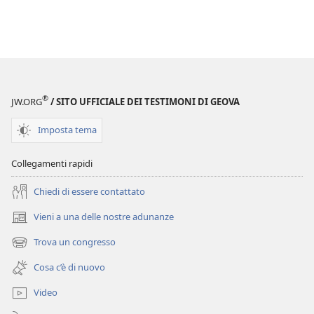
®
JW.ORG
/ SITO UFFICIALE DEI TESTIMONI DI GEOVA
Imposta tema
Collegamenti rapidi
Chiedi di essere contattato
Vieni a una delle nostre adunanze
(apre
una
Trova un congresso
(apre
nuova
una
finestra)
Cosa c’è di nuovo
nuova
finestra)
Video