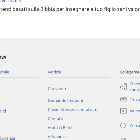
rtenti basati sulla Bibbia per insegnare a tuo figlio sani valor
OVA
gitale
Notizie
Collegamen
Chied
Chi siamo
conta
Trova
Domande frequenti
(apre
una
Chiedi di essere contattato
Vide
viti
nuova
Contatti
finestra)
Cerca
Visita la Betel
Adunanze
adunanza