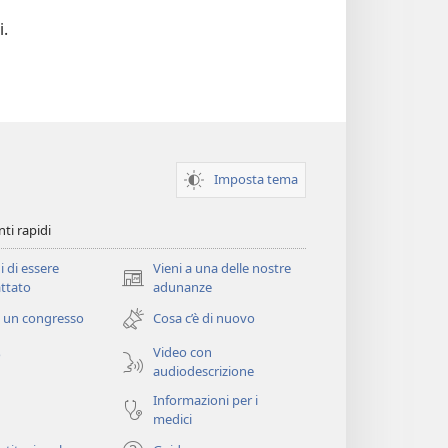
i.
Imposta tema
ti rapidi
i di essere
Vieni a una delle nostre
(apre
ttato
adunanze
una
 un congresso
Cosa c’è di nuovo
nuova
finestra)
Video con
o
audiodescrizione
Informazioni per i
medici