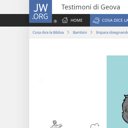
JW.ORG
Testimoni di Geova
HOME
COSA DICE LA
Cosa dice la Bibbia
Bambini
Impara disegnand