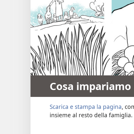
Cosa impariamo 
Scarica e stampa la pagina
, co
insieme al resto della famiglia.