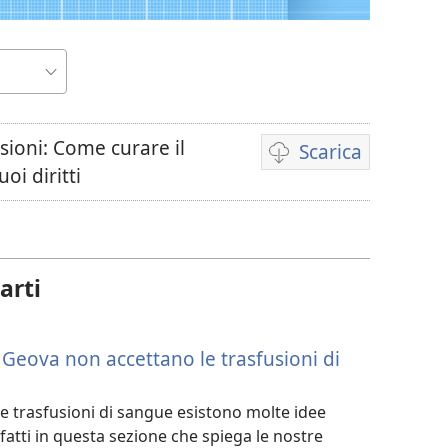
sioni: Come curare il
Scarica
Opzioni
oi diritti
per
il
download
dei
arti
video
 Geova non accettano le trasfusioni di
le trasfusioni di sangue esistono molte idee
i fatti in questa sezione che spiega le nostre