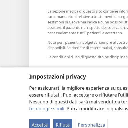
La sezione medica di questo sito contiene inform
raccomandazioni relative a trattamenti da seguir
Testimoni di Geova ma indica alcune possibili st
assistere il paziente nel rispetto dei suoi valor
necessariamente tutti i pazienti le accettano.
Nota per i pazienti: rivolgetevi sempre al vostro
disponibili. Se ritenete di essere malati, consul
Le condizioni d’uso di questo sito ne disciplinano 
Impostazioni privacy
Imposta tema
Per assicurarti la migliore esperienza su ques
essere rifiutati. Puoi accettare o rifiutare l’u
Nessuno di questi dati sarà mai venduto a terz
tecnologie simili
. Potrai modificare in qualsi
Copyright
© 2026 Watch Tower Bible and
Accetta
Rifiuta
Personalizza