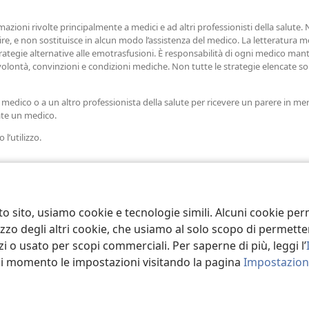
azioni rivolte principalmente a medici e ad altri professionisti della salute.
e, e non sostituisce in alcun modo l’assistenza del medico. La letteratura m
rategie alternative alle emotrasfusioni. È responsabilità di ogni medico mant
i, volontà, convinzioni e condizioni mediche. Non tutte le strategie elencate 
 medico o a un altro professionista della salute per ricevere un parere in mer
tate un medico.
l’utilizzo.
to sito, usiamo cookie e tecnologie simili. Alcuni cookie p
tilizzo degli altri cookie, che usiamo al solo scopo di permet
i o usato per scopi commerciali. Per saperne di più, leggi l’
asi momento le impostazioni visitando la pagina
Impostazioni
 Tract Society of Pennsylvania.
CONDIZIONI D’USO
|
INFORMATIVA SUL