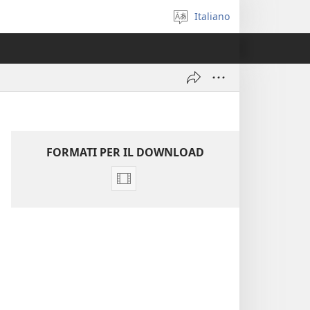
Italiano
Seleziona
la
lingua
FORMATI PER IL DOWNLOAD
Opzioni
per
il
download
dei
video
Alternative
alle