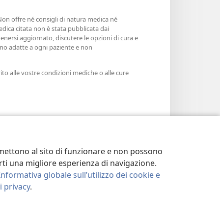
 Non offre né consigli di natura medica né
edica citata non è stata pubblicata dai
enersi aggiornato, discutere le opzioni di cura e
sono adatte a ogni paziente e non
ito alle vostre condizioni mediche o alle cure
ermettono al sito di funzionare e non possono
terti una migliore esperienza di navigazione.
Informativa globale sull’utilizzo dei cookie e
 privacy
.
LA PRIVACY
|
IMPOSTAZIONI PRIVACY