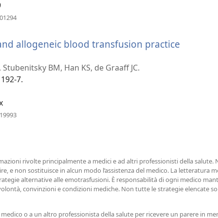
9
(apre
101294
una
nuova
and allogeneic blood transfusion practice
finestra)
re
a
 Stubenitsky BM, Han KS, de Graaff JC.
ova
1192-7.
estra)
x
(apre
919993
una
nuova
finestra)
azioni rivolte principalmente a medici e ad altri professionisti della salute.
e, e non sostituisce in alcun modo l’assistenza del medico. La letteratura m
rategie alternative alle emotrasfusioni. È responsabilità di ogni medico mant
i, volontà, convinzioni e condizioni mediche. Non tutte le strategie elencate 
 medico o a un altro professionista della salute per ricevere un parere in mer