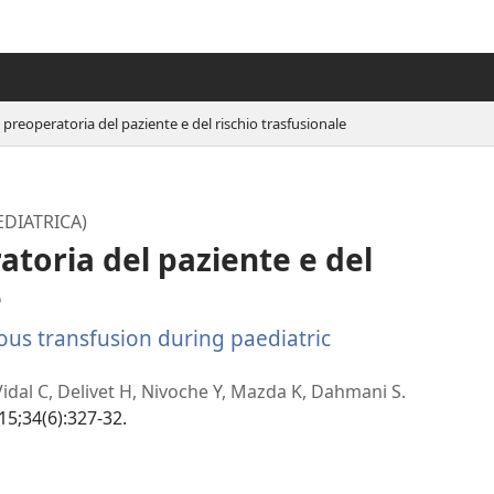
preoperatoria del paziente e del rischio trasfusionale
EDIATRICA)
toria del paziente e del
e
ous transfusion during paediatric
, Vidal C, Delivet H, Nivoche Y, Mazda K, Dahmani S.
15;34(6):327-32.
(apre