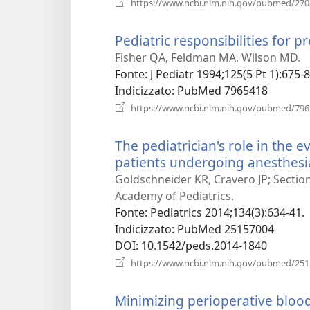
https://www.ncbi.nlm.nih.gov/pubmed/27
Pediatric responsibilities for p
Fisher QA, Feldman MA, Wilson MD.
Fonte
‎: J Pediatr 1994;125(5 Pt 1):675-8
Indicizzato
‎: PubMed 7965418
https://www.ncbi.nlm.nih.gov/pubmed/79
The pediatrician's role in the 
patients undergoing anesthesi
Goldschneider KR, Cravero JP; Secti
Academy of Pediatrics.
Fonte
‎: Pediatrics 2014;134(3):634-41.
Indicizzato
‎: PubMed 25157004
DOI
‎: 10.1542/peds.2014-1840
https://www.ncbi.nlm.nih.gov/pubmed/25
Minimizing perioperative blood 