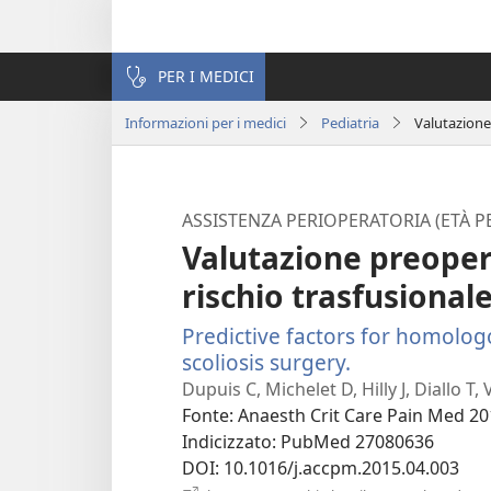
PER I MEDICI
Informazioni per i medici
Pediatria
Valutazione 
ASSISTENZA PERIOPERATORIA (ETÀ P
Valutazione preopera
rischio trasfusional
Predictive factors for homolog
scoliosis surgery.
(apre
una
Dupuis C, Michelet D, Hilly J, Diallo T
nuova
Fonte
‎: Anaesth Crit Care Pain Med 20
finestra)
Indicizzato
‎: PubMed 27080636
DOI
‎: 10.1016/j.accpm.2015.04.003