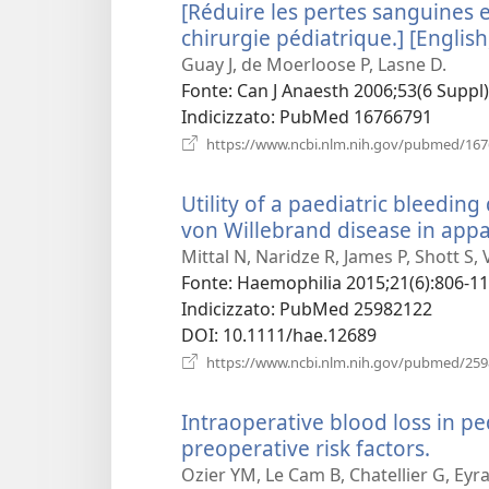
[Réduire les pertes sanguines e
chirurgie pédiatrique.] [English
Guay J, de Moerloose P, Lasne D.
Fonte
‎: Can J Anaesth 2006;53(6 Suppl
Indicizzato
‎: PubMed 16766791
https://www.ncbi.nlm.nih.gov/pubmed/16
Utility of a paediatric bleeding
von Willebrand disease in appa
Mittal N, Naridze R, James P, Shott S, 
Fonte
‎: Haemophilia 2015;21(6):806-11
Indicizzato
‎: PubMed 25982122
DOI
‎: 10.1111/hae.12689
https://www.ncbi.nlm.nih.gov/pubmed/25
Intraoperative blood loss in ped
preoperative risk factors.
(apre
una
Ozier YM, Le Cam B, Chatellier G, Eyr