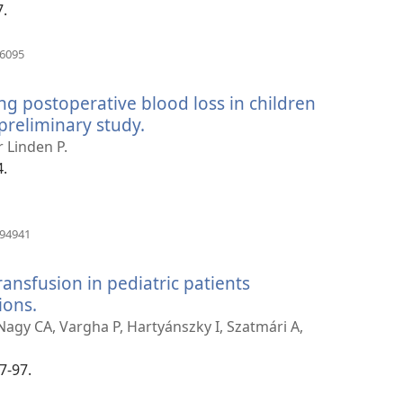
a
7.
ra)
(apre
86095
una
nuova
ng postoperative blood loss in children
finestra)
preliminary study.
(apre
una
r Linden P.
nuova
4.
finestra)
(apre
394941
una
nuova
ransfusion in pediatric patients
finestra)
ions.
(apre
una
 Nagy CA, Vargha P, Hartyánszky I, Szatmári A,
nuova
finestra)
7-97.