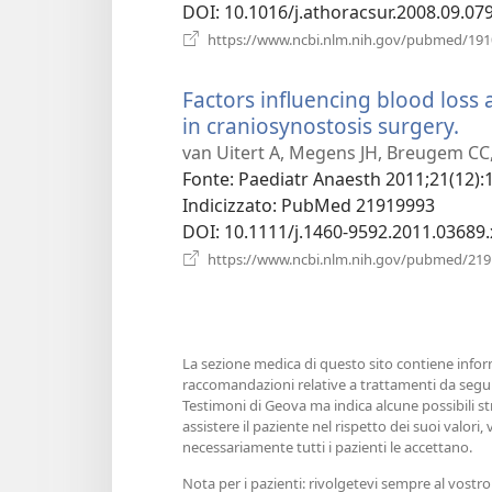
DOI
‎: 10.1016/j.athoracsur.2008.09.07
https://www.ncbi.nlm.nih.gov/pubmed/19
Factors influencing blood loss 
in craniosynostosis surgery.
(ap
un
van Uitert A, Megens JH, Breugem CC,
nu
Fonte
‎: Paediatr Anaesth 2011;21(12):
fin
Indicizzato
‎: PubMed 21919993
DOI
‎: 10.1111/j.1460-9592.2011.03689.
https://www.ncbi.nlm.nih.gov/pubmed/21
La sezione medica di questo sito contiene inform
raccomandazioni relative a trattamenti da seguir
Testimoni di Geova ma indica alcune possibili st
assistere il paziente nel rispetto dei suoi valor
necessariamente tutti i pazienti le accettano.
Nota per i pazienti: rivolgetevi sempre al vostro