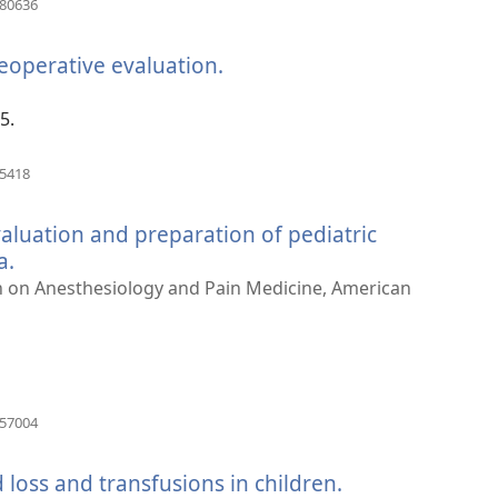
080636
una
nuova
reoperative evaluation.
(apre
finestra)
una
nuova
5.
finestra)
(apre
65418
una
nuova
evaluation and preparation of pediatric
finestra)
a.
(apre
una
on on Anesthesiology and Pain Medicine, American
nuova
finestra)
(apre
157004
una
nuova
loss and transfusions in children.
finestra)