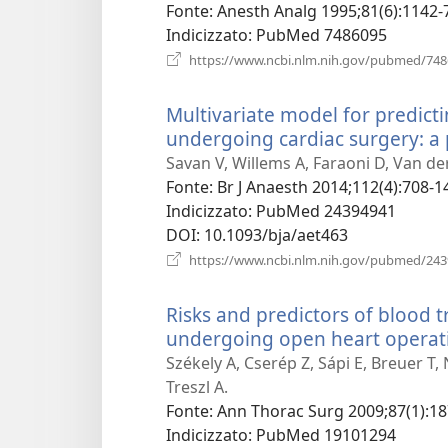
nuov
Fonte
‎: Anesth Analg 1995;81(6):1142-
finest
Indicizzato
‎: PubMed 7486095
https://www.ncbi.nlm.nih.gov/pubmed/74
Multivariate model for predicti
undergoing cardiac surgery: a 
Savan V, Willems A, Faraoni D, Van de
Fonte
‎: Br J Anaesth 2014;112(4):708-1
Indicizzato
‎: PubMed 24394941
DOI
‎: 10.1093/bja/aet463
https://www.ncbi.nlm.nih.gov/pubmed/24
Risks and predictors of blood t
undergoing open heart operat
Székely A, Cserép Z, Sápi E, Breuer T,
Treszl A.
Fonte
‎: Ann Thorac Surg 2009;87(1):18
Indicizzato
‎: PubMed 19101294