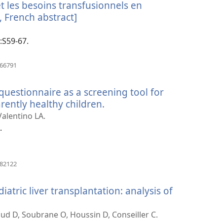
t les besoins transfusionnels en
, French abstract]
(apre
una
nuova
):S59-67.
finestra)
(apre
766791
una
nuova
 questionnaire as a screening tool for
finestra)
rently healthy children.
(apre
una
Valentino LA.
nuova
.
finestra)
(apre
982122
una
nuova
iatric liver transplantation: analysis of
finestra)
aud D, Soubrane O, Houssin D, Conseiller C.