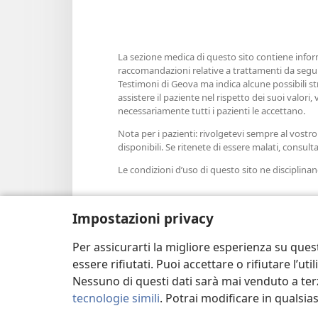
La sezione medica di questo sito contiene inform
raccomandazioni relative a trattamenti da seguir
Testimoni di Geova ma indica alcune possibili st
assistere il paziente nel rispetto dei suoi valor
necessariamente tutti i pazienti le accettano.
Nota per i pazienti: rivolgetevi sempre al vostro
disponibili. Se ritenete di essere malati, consul
Le condizioni d’uso di questo sito ne disciplinano 
Impostazioni privacy
Imposta tema
Per assicurarti la migliore esperienza su ques
essere rifiutati. Puoi accettare o rifiutare l’u
Nessuno di questi dati sarà mai venduto a terz
tecnologie simili
. Potrai modificare in qualsi
Copyright
© 2026 Watch Tower Bible and