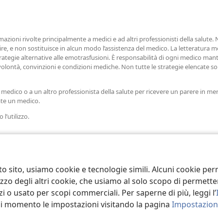
nuova
finestra)
azioni rivolte principalmente a medici e ad altri professionisti della salute.
e, e non sostituisce in alcun modo l’assistenza del medico. La letteratura m
rategie alternative alle emotrasfusioni. È responsabilità di ogni medico mant
i, volontà, convinzioni e condizioni mediche. Non tutte le strategie elencate 
 medico o a un altro professionista della salute per ricevere un parere in mer
tate un medico.
l’utilizzo.
to sito, usiamo cookie e tecnologie simili. Alcuni cookie p
tilizzo degli altri cookie, che usiamo al solo scopo di permet
i o usato per scopi commerciali. Per saperne di più, leggi l’
asi momento le impostazioni visitando la pagina
Impostazioni
 Tract Society of Pennsylvania.
CONDIZIONI D’USO
|
INFORMATIVA SUL