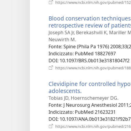
https://www.ncbi.nlm.nih.gov/pubmed/15
Blood conservation techniques 
retrospective review of patient
Joseph SA Jr, Berekashvili K, Mariller 
Neuwirth M.
Fonte
‎: Spine (Phila Pa 1976) 2008;33(
Indicizzato
‎: PubMed 18827697
DOI
‎: 10.1097/BRS.0b013e31818047f2
https://www.ncbi.nlm.nih.gov/pubmed/18
Clevidipine for controlled hypo
adolescents.
(apre
una
Tobias JD, Hoernschemeyer DG.
nuova
Fonte
‎: J Neurosurg Anesthesiol 2011;
finestra)
Indicizzato
‎: PubMed 21623231
DOI
‎: 10.1097/ANA.0b013e31821f92b7
https://www.ncbi.nlm.nih.gov/pubmed/21