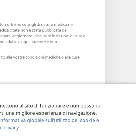
 Non offre né consigli di natura medica né
edica citata non è stata pubblicata dai
enersi aggiornato, discutere le opzioni di cura e
sono adatte a ogni paziente e non
ito alle vostre condizioni mediche o alle cure
ermettono al sito di funzionare e non possono
terti una migliore esperienza di navigazione.
Informativa globale sull’utilizzo dei cookie e
 privacy
.
LA PRIVACY
|
IMPOSTAZIONI PRIVACY