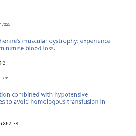
a)
(apre
217225
una
nuova
chenne's muscular dystrophy: experience
finestra)
minimise blood loss.
(apre
una
nuova
0-3.
finestra)
(apre
91976
una
nuova
ion combined with hypotensive
finestra)
es to avoid homologous transfusion in
8):867-73.