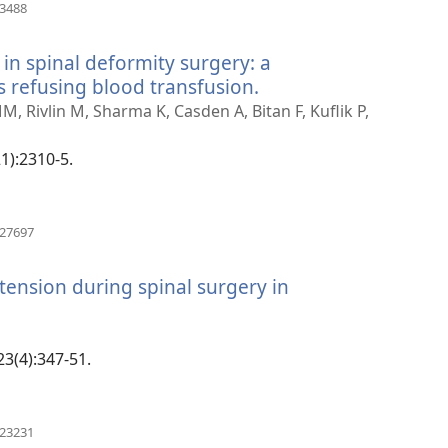
(apre
23488
una
nuova
in spinal deformity surgery: a
finestra)
s refusing blood transfusion.
(apre
una
MM, Rivlin M, Sharma K, Casden A, Bitan F, Kuflik P,
nuova
finestra)
21):2310-5.
(apre
827697
una
nuova
tension during spinal surgery in
finestra)
23(4):347-51.
(apre
623231
una