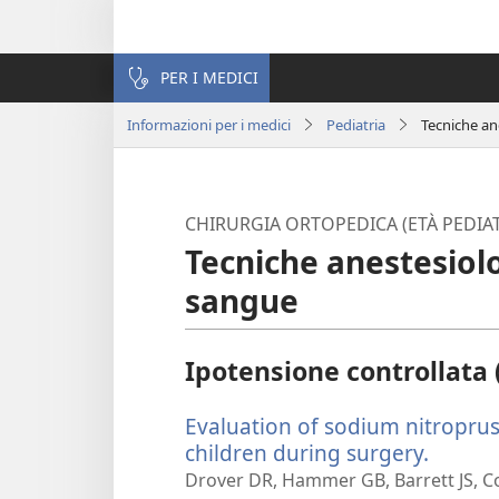
PER I MEDICI
Informazioni per i medici
Pediatria
Tecniche an
CHIRURGIA ORTOPEDICA (ETÀ PEDIAT
Tecniche anestesiolo
sangue
Ipotensione controllata 
Evaluation of sodium nitroprus
children during surgery.
(apre
una
Drover DR, Hammer GB, Barrett JS, Co