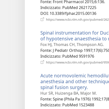
nuova
Fonte
‎: Front Pharmacol 2015;6:136.
finestr
Indicizzato
‎: PubMed 26217225
DOI
‎: 10.3389/fphar.2015.00136
https://www.ncbi.nlm.nih.gov/pubmed/26
Spinal instrumentation for Du
of hypotensive anaesthesia to 
Fox HJ, Thomas CH, Thompson AG.
Fonte
‎: J Pediatr Orthop 1997;17(6):75
Indicizzato
‎: PubMed 9591976
https://www.ncbi.nlm.nih.gov/pubmed/95
Acute normovolemic hemodilut
anesthesia and other techniqu
spinal fusion surgery.
(apre
una
Hur SR, Huizenga BA, Major M.
nuova
Fonte
‎: Spine (Phila Pa 1976) 1992;17(
finestra)
Indicizzato
‎: PubMed 1523488