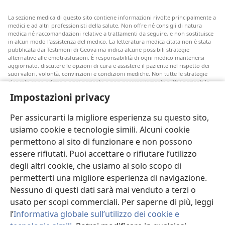
La sezione medica di questo sito contiene informazioni rivolte principalmente a
medici e ad altri professionisti della salute. Non offre né consigli di natura
medica né raccomandazioni relative a trattamenti da seguire, e non sostituisce
in alcun modo l’assistenza del medico. La letteratura medica citata non è stata
pubblicata dai Testimoni di Geova ma indica alcune possibili strategie
alternative alle emotrasfusioni. È responsabilità di ogni medico mantenersi
aggiornato, discutere le opzioni di cura e assistere il paziente nel rispetto dei
suoi valori, volontà, convinzioni e condizioni mediche. Non tutte le strategie
elencate sono adatte a ogni paziente e non necessariamente tutti i pazienti le
accettano.
Impostazioni privacy
Nota per i pazienti: rivolgetevi sempre al vostro medico o a un altro
professionista della salute per ricevere un parere in merito alle vostre
Per assicurarti la migliore esperienza su questo sito,
condizioni mediche o alle cure disponibili. Se ritenete di essere malati,
consultate un medico.
usiamo cookie e tecnologie simili. Alcuni cookie
permettono al sito di funzionare e non possono
Le condizioni d’uso di questo sito ne disciplinano l’utilizzo.
essere rifiutati. Puoi accettare o rifiutare l’utilizzo
degli altri cookie, che usiamo al solo scopo di
permetterti una migliore esperienza di navigazione.
Nessuno di questi dati sarà mai venduto a terzi o
Imposta tema
usato per scopi commerciali. Per saperne di più, leggi
l’
Informativa globale sull’utilizzo dei cookie e