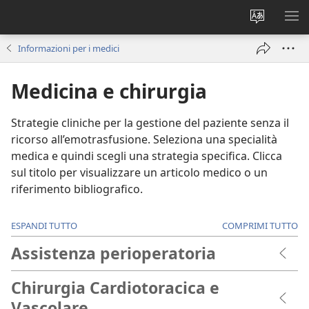
Modificar
MO
la
ME
Informazioni per i medici
lingua
del
Medicina e chirurgia
sito
Strategie cliniche per la gestione del paziente senza il
ricorso all’emotrasfusione. Seleziona una specialità
medica e quindi scegli una strategia specifica. Clicca
sul titolo per visualizzare un articolo medico o un
riferimento bibliografico.
ESPANDI TUTTO
COMPRIMI TUTTO
Assistenza perioperatoria
Chirurgia Cardiotoracica e
Vascolare