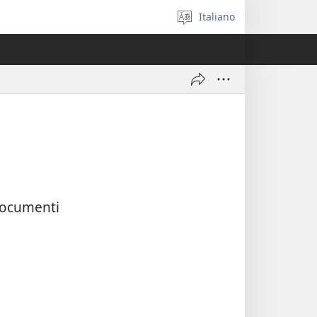
Italiano
Seleziona
la
lingua
 documenti