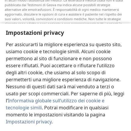
in alcun modo l’assistenza del medico. La letteratura medica citata non è stata
pubblicata dai Testimoni di Geova ma indica alcune possibili strategie
alternative alle emotrasfusioni. È responsabilità di ogni medico mantenersi
aggiornato, discutere le opzioni di cura e assistere il paziente nel rispetto dei
suoi valori, volontà, convinzioni e condizioni mediche. Non tutte le strategie
elencate sono adatte a ogni paziente e non necessariamente tutti i pazienti le
accettano.
Impostazioni privacy
Nota per i pazienti: rivolgetevi sempre al vostro medico o a un altro
professionista della salute per ricevere un parere in merito alle vostre
Per assicurarti la migliore esperienza su questo sito,
condizioni mediche o alle cure disponibili. Se ritenete di essere malati,
consultate un medico.
usiamo cookie e tecnologie simili. Alcuni cookie
permettono al sito di funzionare e non possono
Le condizioni d’uso di questo sito ne disciplinano l’utilizzo.
essere rifiutati. Puoi accettare o rifiutare l’utilizzo
degli altri cookie, che usiamo al solo scopo di
permetterti una migliore esperienza di navigazione.
Nessuno di questi dati sarà mai venduto a terzi o
Imposta tema
usato per scopi commerciali. Per saperne di più, leggi
l’
Informativa globale sull’utilizzo dei cookie e
tecnologie simili
. Potrai modificare in qualsiasi
momento le impostazioni visitando la pagina
Copyright
© 2026 Watch Tower Bible and Tract Society of Pennsylvania.
CONDIZIONI D’USO
|
INFORMATIVA SULLA PRIVACY
|
IMPOSTAZIONI
Impostazioni privacy
.
PRIVACY