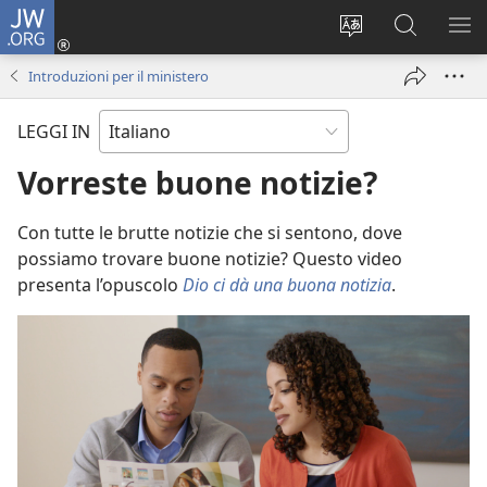
JW.ORG
Accedi
(apre
Modificare
Cerca
MO
una
la
in
ME
Introduzioni per il ministero
nuova
lingua
JW.ORG
finestra)
del
LEGGI IN
sito
Vorreste buone notizie?
Con tutte le brutte notizie che si sentono, dove
possiamo trovare buone notizie? Questo video
presenta l’opuscolo
Dio ci dà una buona notizia
.