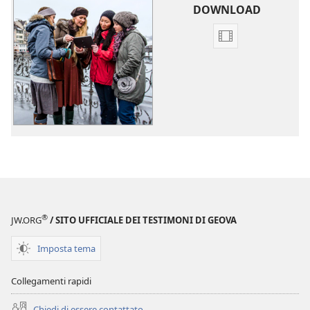
DOWNLOAD
Opzioni
per
il
download
dei
video
Introduzioni
per
il
ministero
®
JW.ORG
/ SITO UFFICIALE DEI TESTIMONI DI GEOVA
Imposta tema
Collegamenti rapidi
Chiedi di essere contattato