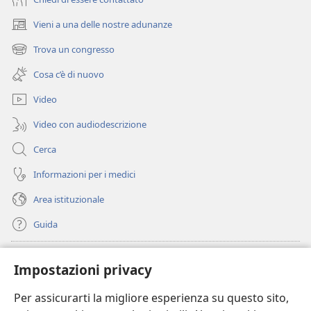
Vieni a una delle nostre adunanze
(apre
una
Trova un congresso
(apre
nuova
una
finestra)
Cosa c’è di nuovo
nuova
finestra)
Video
Video con audiodescrizione
Cerca
Informazioni per i medici
Area istituzionale
Guida
Donazioni
(apre
Impostazioni privacy
una
nuova
Per assicurarti la migliore esperienza su questo sito,
BIBLIOTECA ONLINE Watchtower
(apre
finestra)