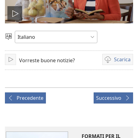
Play
Scegli
la
lingua
Scarica
Vorreste buone notizie?
Play
Opzioni
per
il
download
dei
Precedente
Successivo
video
FORMATI PER IL