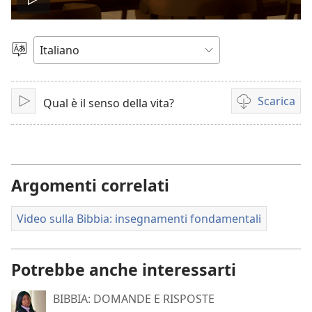
Play
Scegli
la
lingua
Scarica
Qual è il senso della vita?
Play
Opzioni
per
il
download
dei
Argomenti correlati
video
Video sulla Bibbia: insegnamenti fondamentali
Potrebbe anche interessarti
BIBBIA: DOMANDE E RISPOSTE