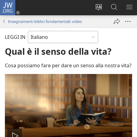
JW.ORG
Accedi
(apre
Modificare
Cerca
MO
una
la
in
ME
Insegnamenti biblici fondamentali: video
nuova
lingua
JW.ORG
finestra)
del
LEGGI IN
sito
Qual è il senso della vita?
Cosa possiamo fare per dare un senso alla nostra vita?