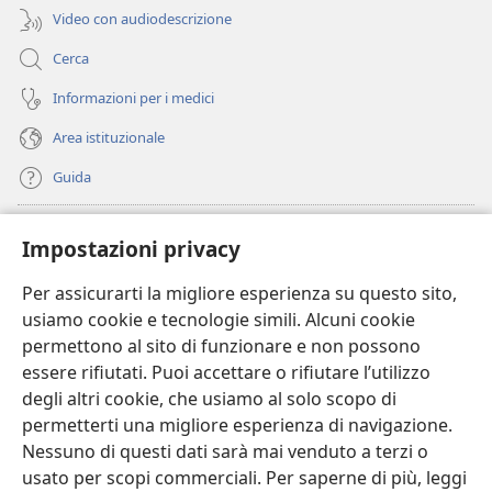
Video con audiodescrizione
Cerca
Informazioni per i medici
Area istituzionale
Guida
Donazioni
(apre
Impostazioni privacy
una
nuova
Per assicurarti la migliore esperienza su questo sito,
BIBLIOTECA ONLINE Watchtower
(apre
finestra)
usiamo cookie e tecnologie simili. Alcuni cookie
una
®
JW Hub
permettono al sito di funzionare e non possono
nuova
(apre
finestra)
essere rifiutati. Puoi accettare o rifiutare l’utilizzo
una
®
JW Library
nuova
degli altri cookie, che usiamo al solo scopo di
finestra)
permetterti una migliore esperienza di navigazione.
®
Watchtower Library
Nessuno di questi dati sarà mai venduto a terzi o
usato per scopi commerciali. Per saperne di più, leggi