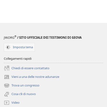
®
JW.ORG
/ SITO UFFICIALE DEI TESTIMONI DI GEOVA
Imposta tema
Collegamenti rapidi
Chiedi di essere contattato
Vieni a una delle nostre adunanze
(apre
una
Trova un congresso
(apre
nuova
una
finestra)
Cosa c’è di nuovo
nuova
finestra)
Video