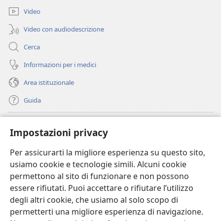
finestra)
Video
Video con audiodescrizione
Cerca
Informazioni per i medici
Area istituzionale
Guida
Donazioni
(apre
Impostazioni privacy
una
nuova
Per assicurarti la migliore esperienza su questo sito,
BIBLIOTECA ONLINE Watchtower
(apre
finestra)
usiamo cookie e tecnologie simili. Alcuni cookie
una
®
JW Hub
permettono al sito di funzionare e non possono
nuova
(apre
finestra)
essere rifiutati. Puoi accettare o rifiutare l’utilizzo
una
®
JW Library
nuova
degli altri cookie, che usiamo al solo scopo di
finestra)
permetterti una migliore esperienza di navigazione.
®
Watchtower Library