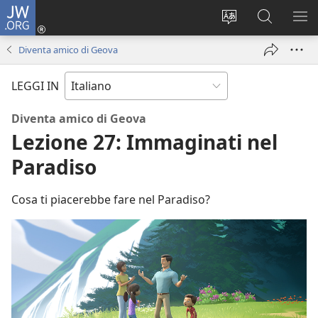
JW.ORG
Accedi
(apre
Modificare
Cerca
MO
una
la
in
ME
Diventa amico di Geova
nuova
lingua
JW.ORG
finestra)
del
LEGGI IN
sito
Diventa amico di Geova
Lezione 27: Immaginati nel
Paradiso
Cosa ti piacerebbe fare nel Paradiso?