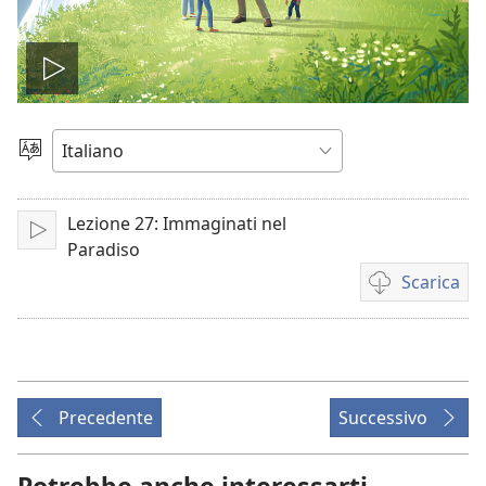
Play
Scegli
la
lingua
Lezione 27: Immaginati nel
Play
Paradiso
Scarica
Opzioni
per
il
download
dei
Precedente
Successivo
video