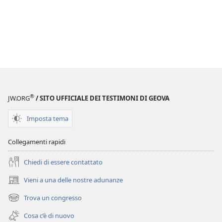
®
JW.ORG
/ SITO UFFICIALE DEI TESTIMONI DI GEOVA
Imposta tema
Collegamenti rapidi
Chiedi di essere contattato
Vieni a una delle nostre adunanze
(apre
una
Trova un congresso
(apre
nuova
una
finestra)
Cosa c’è di nuovo
nuova