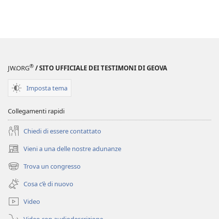
®
JW.ORG
/ SITO UFFICIALE DEI TESTIMONI DI GEOVA
Imposta tema
Collegamenti rapidi
Chiedi di essere contattato
Vieni a una delle nostre adunanze
(apre
una
Trova un congresso
(apre
nuova
una
finestra)
Cosa c’è di nuovo
nuova
finestra)
Video
Video con audiodescrizione