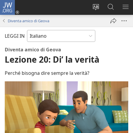
JW.ORG
Accedi
(apre
Modificare
Cerca
MO
una
la
in
ME
Diventa amico di Geova
nuova
lingua
JW.ORG
finestra)
del
LEGGI IN
sito
Diventa amico di Geova
Lezione 20: Di’ la verità
Perché bisogna dire sempre la verità?