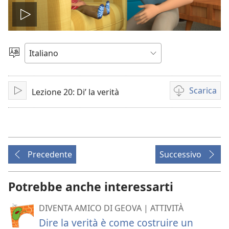
Play
Scegli
la
lingua
Scarica
Lezione 20: Di’ la verità
Play
Opzioni
per
il
download
dei
Precedente
Successivo
video
Potrebbe anche interessarti
DIVENTA AMICO DI GEOVA | ATTIVITÀ
Dire la verità è come costruire un