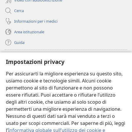
Cerca
Informazioni per i medici
Area istituzionale
Guida
Donazioni
(apre
Impostazioni privacy
una
nuova
Per assicurarti la migliore esperienza su questo sito,
BIBLIOTECA ONLINE Watchtower
(apre
finestra)
usiamo cookie e tecnologie simili. Alcuni cookie
una
®
JW Hub
permettono al sito di funzionare e non possono
nuova
(apre
finestra)
essere rifiutati. Puoi accettare o rifiutare l’utilizzo
una
®
JW Library
nuova
degli altri cookie, che usiamo al solo scopo di
finestra)
permetterti una migliore esperienza di navigazione.
®
Watchtower Library
Nessuno di questi dati sarà mai venduto a terzi o
usato per scopi commerciali. Per saperne di più, leggi
l’
Informativa globale sull’utilizzo dei cookie e