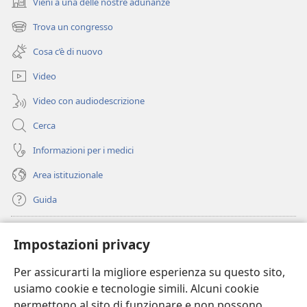
Vieni a una delle nostre adunanze
(apre
una
Trova un congresso
(apre
nuova
una
finestra)
Cosa c’è di nuovo
nuova
finestra)
Video
Video con audiodescrizione
Cerca
Informazioni per i medici
Area istituzionale
Guida
Donazioni
(apre
Impostazioni privacy
una
nuova
Per assicurarti la migliore esperienza su questo sito,
BIBLIOTECA ONLINE Watchtower
(apre
finestra)
usiamo cookie e tecnologie simili. Alcuni cookie
una
®
JW Hub
permettono al sito di funzionare e non possono
nuova