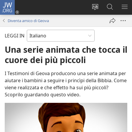
JW.ORG
Accedi
(apre
Modificare
Cerca
MO
una
la
in
ME
Diventa amico di Geova
nuova
lingua
JW.ORG
finestra)
del
LEGGI IN
sito
Una serie animata che tocca il
cuore dei più piccoli
I Testimoni di Geova producono una serie animata per
aiutare i bambini a seguire i princìpi della Bibbia. Come
viene realizzata e che effetto ha sui più piccoli?
Scoprilo guardando questo video.