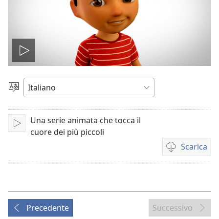
Play
Scegli
la
lingua
Una serie animata che tocca il
Play
cuore dei più piccoli
Scarica
Opzioni
per
il
download
dei
Precedente
Successivo
video