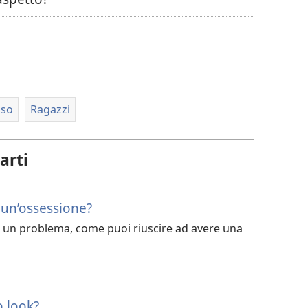
per
il
download
dei
video
sso
Ragazzi
arti
è un’ossessione?
o è un problema, come puoi riuscire ad avere una
o look?