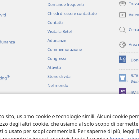
Trova
Domande frequenti
(apre
una
Chiedi di essere contattato
Vide
viti
nuova
Contatti
finestra)
Cerca
Visita la Betel
Adunanze
adunanza
Area 
Commemorazione
Congressi
Dona
(apre
Attività
una
nuova
BIB
Storie di vita
®
ting
finestra)
(apre
Watc
Nel mondo
una
JW L
nuova
finestra)
ci
recitati
to sito, usiamo cookie e tecnologie simili. Alcuni cookie p
tilizzo degli altri cookie, che usiamo al solo scopo di permet
i o usato per scopi commerciali. Per saperne di più, leggi l’
asi momento le impostazioni visitando la pagina
Impostazioni