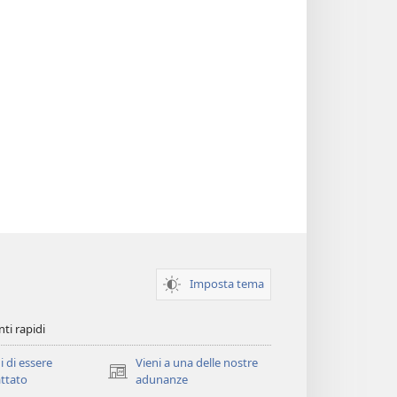
Imposta tema
ti rapidi
i di essere
Vieni a una delle nostre
(apre
ttato
adunanze
una