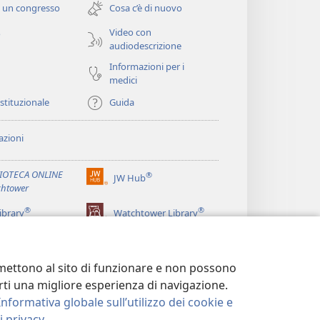
 un congresso
Cosa c’è di nuovo
nuova
finestra)
Video con
o
audiodescrizione
Informazioni per i
medici
istituzionale
Guida
zioni
LIOTECA ONLINE
®
JW Hub
(apre
htower
una
®
®
nuova
ibrary
Watchtower Library
finestra)
ermettono al sito di funzionare e non possono
terti una migliore esperienza di navigazione.
Informativa globale sull’utilizzo dei cookie e
 privacy
.