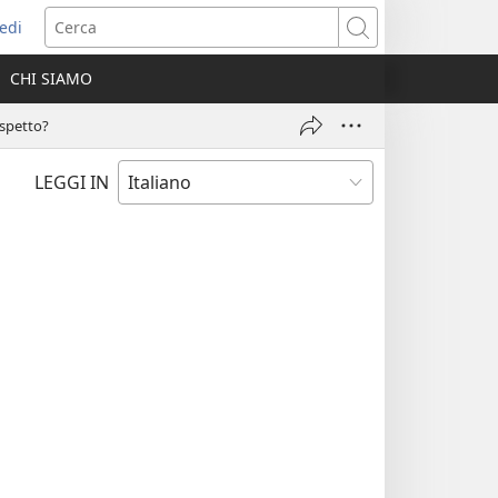
edi
pre
Cerca
a
CHI SIAMO
ova
nestra)
aspetto?
LEGGI IN