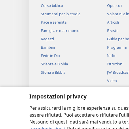
Corso biblico
Opuscoli
Strumenti per lo studio
Volantini e in
Pace e serenità
Articoli
Famiglia e matrimonio
Riviste
Ragazzi
Guida per l’
Bambini
Programmi
Fede in Dio
Indici
Scienza e Bibbia
Istruzioni
Storia e Bibbia
JW Broadcas
Video
Musica
Impostazioni privacy
Drammi bibli
Brani biblici 
Per assicurarti la migliore esperienza su ques
essere rifiutati. Puoi accettare o rifiutare l’u
Nessuno di questi dati sarà mai venduto a terz
tecnologie simili
. Potrai modificare in qualsi