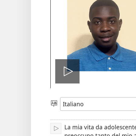
Play
Scegli
la
lingua
La mia vita da adolescent
Play
preoccupo tanto del mio 