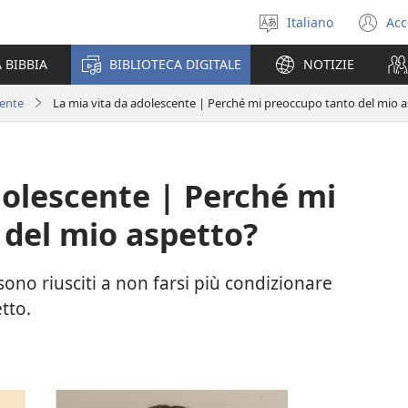
Italiano
Acc
Seleziona
(a
la
un
 BIBBIA
BIBLIOTECA DIGITALE
NOTIZIE
lingua
nu
fi
cente
La mia vita da adolescente | Perché mi preoccupo tanto del mio 
dolescente | Perché mi
 del mio aspetto?
no riusciti a non farsi più condizionare
etto.