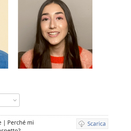
e | Perché mi
Scarica
Opzioni
aspetto?