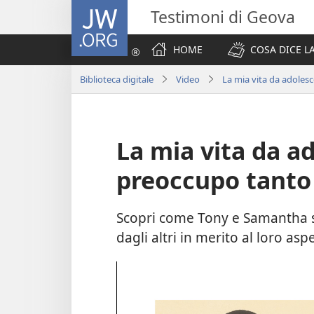
JW.ORG
Testimoni di Geova
HOME
COSA DICE LA
Biblioteca digitale
Video
La mia vita da adoles
La mia vita da a
preoccupo tanto
Scopri come Tony e Samantha so
dagli altri in merito al loro asp