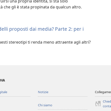
uirsi una propria identità, si sta solo
 che gli è stata propinata da qualcun altro.
elli proposti dai media? Parte 2: per i
esti stereotipi ti renda meno attraente agli altri?
OVA
gitale
Notizie
Collegamen
Chied
Chi siamo
conta