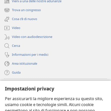
Vieni a una delle nostre adunanze
(apre
una
Trova un congresso
(apre
nuova
una
finestra)
Cosa c’è di nuovo
nuova
finestra)
Video
Video con audiodescrizione
Cerca
Informazioni per i medici
Area istituzionale
Guida
Donazioni
(apre
Impostazioni privacy
una
nuova
Per assicurarti la migliore esperienza su questo sito,
BIBLIOTECA ONLINE Watchtower
(apre
finestra)
usiamo cookie e tecnologie simili. Alcuni cookie
una
®
JW Hub
permettono al sito di funzionare e non possono
nuova