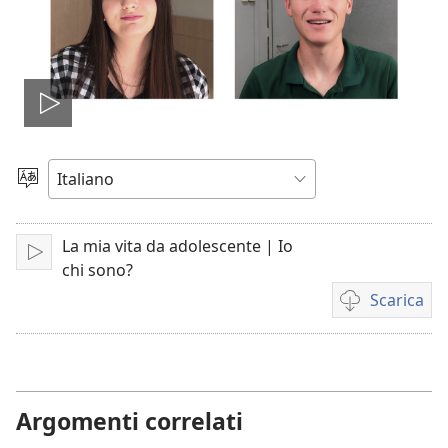
Play
Scegli
la
lingua
La mia vita da adolescente | Io
Play
chi sono?
Scarica
Opzioni
per
il
download
dei
Argomenti correlati
video