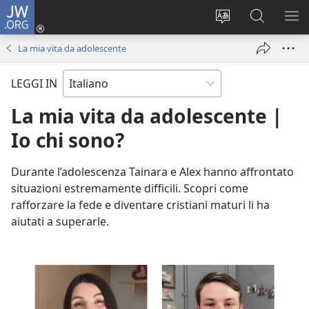
JW.ORG
Accedi
(apre
Modificare
Cerca
MO
una
la
in
ME
La mia vita da adolescente
nuova
lingua
JW.ORG
finestra)
del
LEGGI IN
sito
La mia vita da adolescente |
Io chi sono?
Durante l’adolescenza Tainara e Alex hanno affrontato
situazioni estremamente difficili. Scopri come
rafforzare la fede e diventare cristiani maturi li ha
aiutati a superarle.