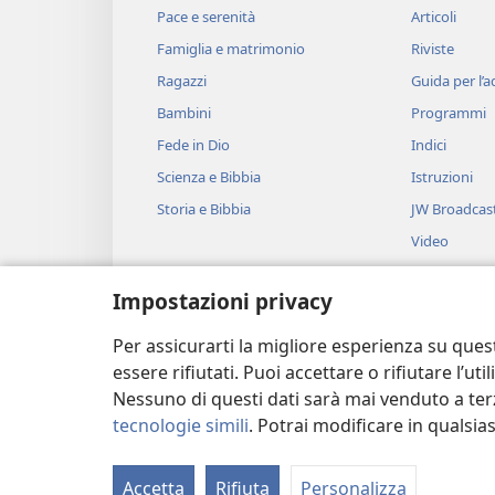
Pace e serenità
Articoli
Famiglia e matrimonio
Riviste
Ragazzi
Guida per l’
Bambini
Programmi
Fede in Dio
Indici
Scienza e Bibbia
Istruzioni
Storia e Bibbia
JW Broadcas
Video
Musica
Impostazioni privacy
Drammi bibli
Brani biblici 
Per assicurarti la migliore esperienza su ques
essere rifiutati. Puoi accettare o rifiutare l’u
Nessuno di questi dati sarà mai venduto a terz
tecnologie simili
. Potrai modificare in qualsi
Copyright
© 2026 Watch Tower Bible and
Accetta
Rifiuta
Personalizza