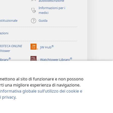
audiodescrizione
Informazioni per i
medici
istituzionale
Guida
zioni
LIOTECA ONLINE
®
JW Hub
(apre
htower
una
®
®
nuova
ibrary
Watchtower Library
finestra)
ermettono al sito di funzionare e non possono
terti una migliore esperienza di navigazione.
Informativa globale sull’utilizzo dei cookie e
 privacy
.
LA PRIVACY
|
IMPOSTAZIONI PRIVACY