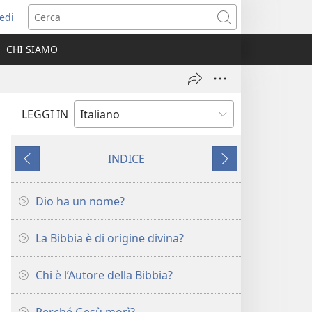
edi
pre
Cerca
a
CHI SIAMO
ova
nestra)
LEGGI IN
INDICE
Precedente
Successivo
Dio ha un nome?
La Bibbia è di origine divina?
Chi è l’Autore della Bibbia?