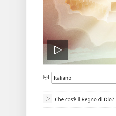
Play
Scegli
la
lingua
Che cos’è il Regno di Dio?
Play