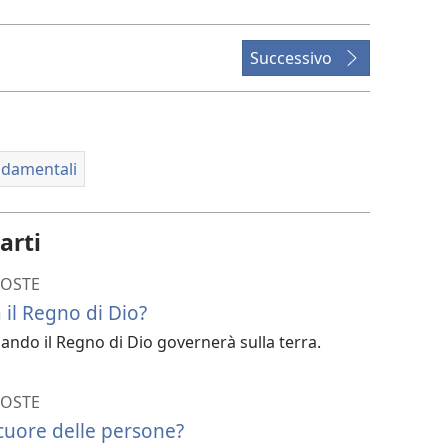
il
download
dei
Successivo
video
ndamentali
arti
POSTE
 il Regno di Dio?
ndo il Regno di Dio governerà sulla terra.
POSTE
 cuore delle persone?