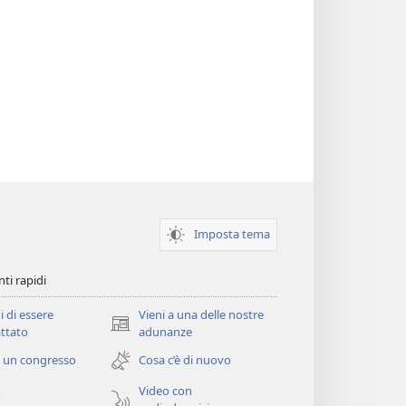
Imposta tema
ti rapidi
i di essere
Vieni a una delle nostre
(apre
ttato
adunanze
una
 un congresso
Cosa c’è di nuovo
nuova
finestra)
Video con
o