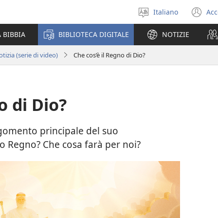
Italiano
Acc
Seleziona
(a
la
un
 BIBBIA
BIBLIOTECA DIGITALE
NOTIZIE
lingua
nu
fi
izia (serie di video)
Che cos’è il Regno di Dio?
o di Dio?
rgomento principale del suo
o Regno? Che cosa farà per noi?