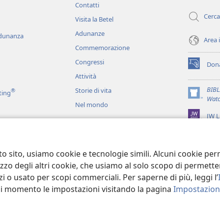
Contatti
finestra)
Cerca
Visita la Betel
Adunanze
adunanza
Area 
Commemorazione
Congressi
Dona
(apre
Attività
una
nuova
BIB
Storie di vita
®
ting
finestra)
(apre
Watc
Nel mondo
una
JW L
nuova
finestra)
ci
recitati
to sito, usiamo cookie e tecnologie simili. Alcuni cookie p
tilizzo degli altri cookie, che usiamo al solo scopo di permet
i o usato per scopi commerciali. Per saperne di più, leggi l’
asi momento le impostazioni visitando la pagina
Impostazioni
 Tract Society of Pennsylvania.
CONDIZIONI D’USO
|
INFORMATIVA SUL