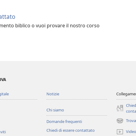
attato
nto biblico o vuoi provare il nostro corso
OVA
gitale
Notizie
Collegamen
Chied
Chi siamo
conta
Trova
Domande frequenti
(apre
una
Chiedi di essere contattato
Vide
viti
nuova