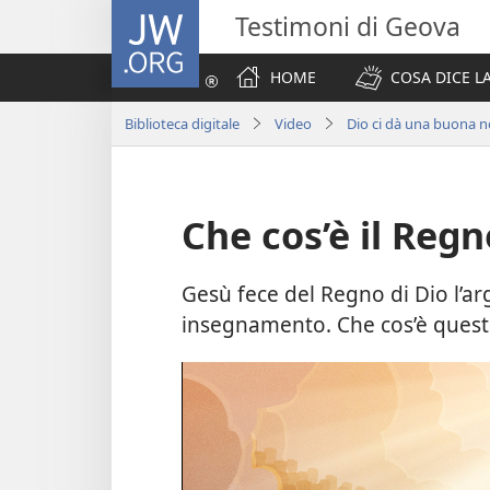
JW.ORG
Testimoni di Geova
HOME
COSA DICE LA
Biblioteca digitale
Video
Dio ci dà una buona not
Che cos’è il Regn
Gesù fece del Regno di Dio l’a
insegnamento. Che cos’è quest