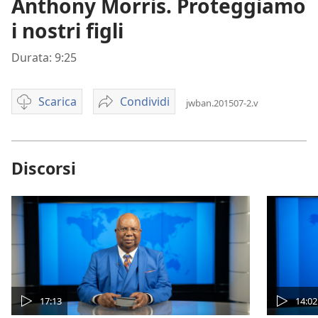
Anthony Morris. Proteggiamo
i nostri figli
Durata: 9:25
Scarica
Condividi
jwban.201507-2.v
Video
Anthony
download
Morris.
options
Proteggiamo
i
Discorsi
nostri
figli
17:13
14:02