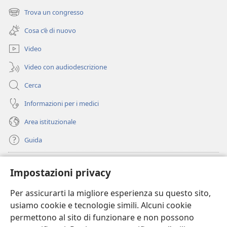
una
Trova un congresso
(apre
nuova
una
finestra)
Cosa c’è di nuovo
nuova
finestra)
Video
Video con audiodescrizione
Cerca
Informazioni per i medici
Area istituzionale
Guida
Donazioni
(apre
Impostazioni privacy
una
nuova
Per assicurarti la migliore esperienza su questo sito,
BIBLIOTECA ONLINE Watchtower
(apre
finestra)
usiamo cookie e tecnologie simili. Alcuni cookie
una
®
JW Hub
permettono al sito di funzionare e non possono
nuova
(apre
finestra)