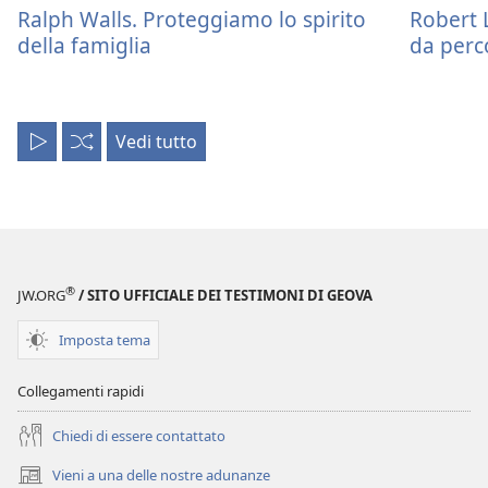
Ralph Walls. Proteggiamo lo spirito
Robert 
della famiglia
da perc
Vedi tutto
Riproduci
Casuale
tutto
®
JW.ORG
/ SITO UFFICIALE DEI TESTIMONI DI GEOVA
Imposta tema
Collegamenti rapidi
Chiedi di essere contattato
Vieni a una delle nostre adunanze
(apre