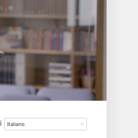
Scegli
la