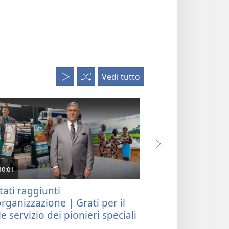
lingua
Vedi tutto
Riproduci
Casuale
tutto
10:01
6:13
tati raggiunti
Vi ringraziamo 
organizzazione | Grati per il
a dare
e servizio dei pionieri speciali