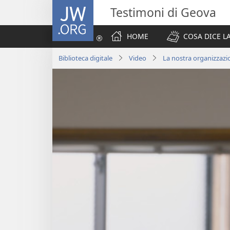
JW.ORG
Testimoni di Geova
HOME
COSA DICE LA
Biblioteca digitale
Video
La nostra organizzazi