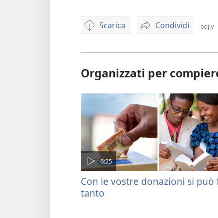
Scarica
Condividi
edj.v
Video
Come
download
fare
options
una
donazione
Organizzati per compiere
online
6:25
Con le vostre donazioni si può 
tanto