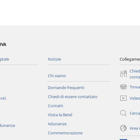
OVA
gitale
Notizie
Collegamen
Chied
Chi siamo
conta
Trova
Domande frequenti
(apre
una
Chiedi di essere contattato
Vide
viti
nuova
Contatti
finestra)
Cerca
Visita la Betel
Adunanze
adunanza
Area 
Commemorazione