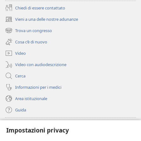
Chiedi di essere contattato
Vieni a una delle nostre adunanze
(apre
una
Trova un congresso
(apre
nuova
una
finestra)
Cosa c’è di nuovo
nuova
finestra)
Video
Video con audiodescrizione
Cerca
Informazioni per i medici
Area istituzionale
Guida
Donazioni
(apre
Impostazioni privacy
una
nuova