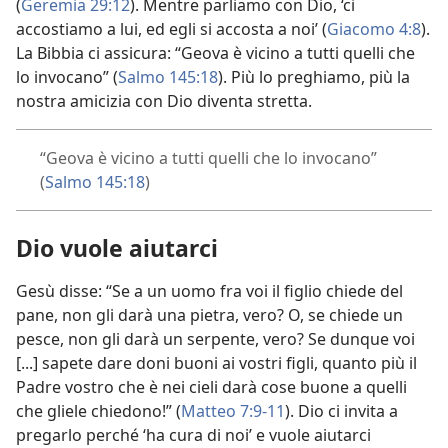
(
Geremia 29:12
). Mentre parliamo con Dio, ‘ci
accostiamo a lui, ed egli si accosta a noi’ (
Giacomo 4:8
).
La Bibbia ci assicura: “Geova è vicino a tutti quelli che
lo invocano” (
Salmo 145:18
). Più lo preghiamo, più la
nostra amicizia con Dio diventa stretta.
“Geova è vicino a tutti quelli che lo invocano”
(
Salmo 145:18
)
Dio vuole aiutarci
Gesù disse: “Se a un uomo fra voi il figlio chiede del
pane, non gli darà una pietra, vero? O, se chiede un
pesce, non gli darà un serpente, vero? Se dunque voi
[...] sapete dare doni buoni ai vostri figli, quanto più il
Padre vostro che è nei cieli darà cose buone a quelli
che gliele chiedono!” (
Matteo 7:9-11
). Dio ci invita a
pregarlo perché ‘ha cura di noi’ e vuole aiutarci