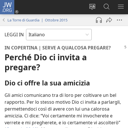
JW.ORG
Accedi
(apre
Modificare
Cerca
MO
una
la
in
ME
La Torre di Guardia | Ottobre 2015
nuova
lingua
JW.ORG
finestra)
del
LEGGI IN
sito
IN COPERTINA | SERVE A QUALCOSA PREGARE?
Perché Dio ci invita a
pregare?
Dio ci offre la sua amicizia
Gli amici comunicano tra di loro per coltivare un bel
rapporto. Per lo stesso motivo Dio ci invita a parlargli,
permettendoci così di avere con lui una calorosa
amicizia. Ci dice: “Voi certamente mi invocherete e
verrete e mi pregherete, e io certamente vi ascolterò”