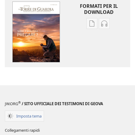
FORMATI PER IL
DOWNLOAD
Opzioni
Opzioni
per
per
il
il
download
download
delle
dei
pubblicazioni
file
LA
audio
TORRE
LA
DI
TORRE
GUARDIA
DI
Serve
GUARDIA
®
JW.ORG
/ SITO UFFICIALE DEI TESTIMONI DI GEOVA
a
Serve
qualcosa
a
Imposta tema
pregare?
qualcosa
pregare?
Collegamenti rapidi